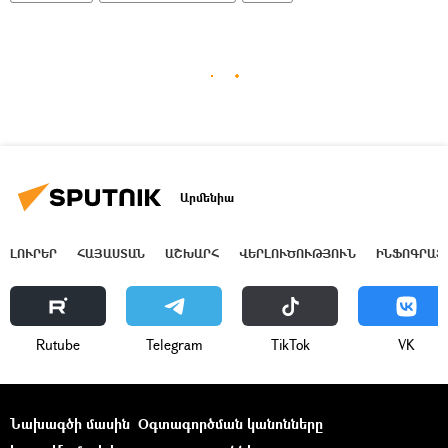
Արմենիա
ԼՈՒՐԵՐ
ՀԱՅԱՍՏԱՆ
ԱՇԽԱՐՀ
ՎԵՐԼՈՒԾՈՒԹՅՈՒՆ
ԻՆՖՈԳՐԱՖ
Rutube
Telegram
ТikТоk
VK
Նախագծի մասին
Օգտագործման կանոնները