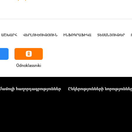
ԱՇԽԱՐՀ
ՎԵՐԼՈՒԾՈՒԹՅՈՒՆ
ԻՆՖՈԳՐԱՖԻԿԱ
ՏԵՍԱՆՅՈՒԹԵՐ
Odnoklassniki
Մամուլի հաղորդագրություններ
Ընկերությունների նորություննե