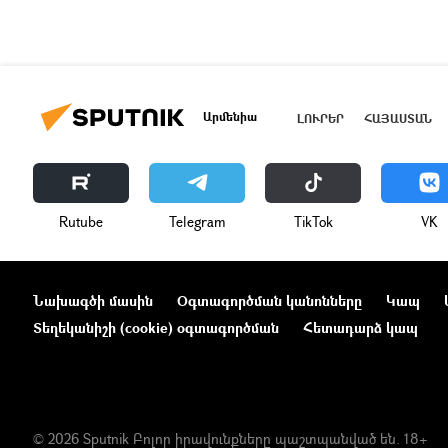
Արմենիա
ԼՈՒՐԵՐ
ՀԱՅԱՍՏԱՆ
Rutube
Telegram
ТikТоk
VK
Նախագծի մասին
Օգտագործման կանոնները
Կապ
Տեղեկանիշի (cookie) օգտագործման
Հետադարձ կապ
© 2026 Sputnik Բոլոր իրավունքները պաշտպանված են. 18+