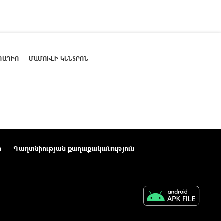
ՌԱԴԻՈ
ՄԱՄՈՒԼԻ ԿԵՆՏՐՈՆ
ր
Գաղտնիության քաղաքականություն