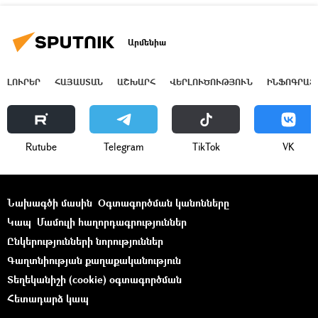
Արմենիա
ԼՈՒՐԵՐ
ՀԱՅԱՍՏԱՆ
ԱՇԽԱՐՀ
ՎԵՐԼՈՒԾՈՒԹՅՈՒՆ
ԻՆՖՈԳՐԱՖ
Rutube
Telegram
ТikТоk
VK
Նախագծի մասին
Օգտագործման կանոնները
Կապ
Մամուլի հաղորդագրություններ
Ընկերությունների նորություններ
Գաղտնիության քաղաքականություն
Տեղեկանիշի (cookie) օգտագործման
Հետադարձ կապ