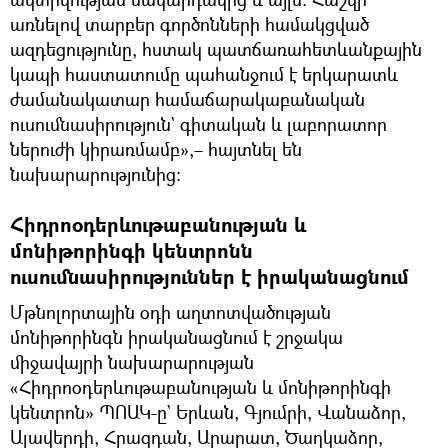
առնելով տարբեր գործոնների համակցված
ազդեցությունը, հստակ պատճառահետևանքային
կապի հաստատումը պահանջում է երկարատև
ժամանակատար համաճարակաբանական
ուսումնասիրություն` գիտական և լաբորատոր
ներուժի կիրառմամբ»,– հայտնել են
նախարարությունից։
Հիդրոօդերևութաբանության և
մոնիթորինգի կենտրոնն
ուսումնասիրություններ է իրականացնում
Մթնոլորտային օդի աղտոտվածության
մոնիթորինգն իրականացնում է շրջակա
միջավայրի նախարարության
«Հիդրոօդերևութաբանության և մոնիթորինգի
կենտրոն» ՊՈԱԿ-ը` Երևան, Գյումրի, Վանաձոր,
Ալավերդի, Հրազդան, Արարատ, Ծաղկաձոր,