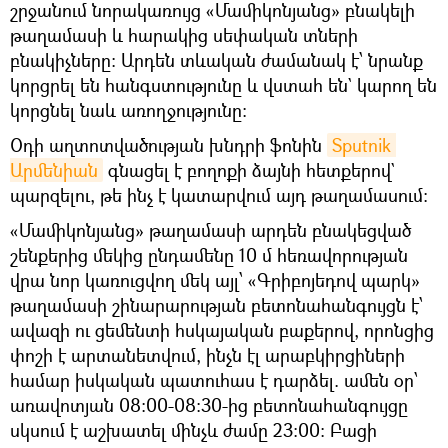
շրջանում նորակառույց «Մամիկոնյանց» բնակելի
թաղամասի և հարակից սեփական տների
բնակիչները։ Արդեն տևական ժամանակ է՝ նրանք
կորցրել են հանգստությունը և վստահ են` կարող են
կորցնել նաև առողջությունը։
Օդի աղտոտվածության խնդրի ֆոնին
Sputnik 
Արմենիան
գնացել է բողոքի ձայնի հետքերով`
պարզելու, թե ինչ է կատարվում այդ թաղամասում։
«Մամիկոնյանց» թաղամասի արդեն բնակեցված
շենքերից մեկից ընդամենը 10 մ հեռավորության
վրա նոր կառուցվող մեկ այլ՝ «Գրիբոյեդով պարկ»
թաղամասի շինարարության բետոնահանգույցն է՝
ավազի ու ցեմենտի հսկայական բաքերով, որոնցից
փոշի է արտանետվում, ինչն էլ արաբկիրցիների
համար իսկական պատուհաս է դարձել. ամեն օր՝
առավոտյան 08։00-08։30-ից բետոնահանգույցը
սկսում է աշխատել մինչև ժամը 23։00։ Բացի