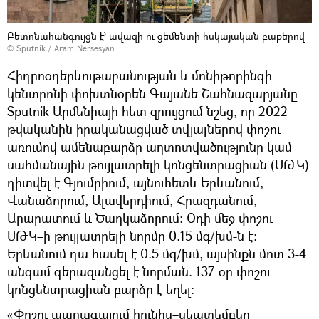
Բետոնահանգույցն է՝ ավազի ու ցեմենտի հսկայական բաքերով
© Sputnik / Aram Nersesyan
Հիդրոօդերևութաբանության և մոնիթորինգի
կենտրոնի փոխտնօրեն Գայանե Շահնազարյանը
Sputnik Արմենիայի հետ զրույցում նշեց, որ 2022
թվականին իրականացված տվյալներով փոշու
առումով ամենաբարձր աղտոտվածությունը կամ
սահմանային թույլատրելի կոնցենտրացիան (ՍԹԿ)
դիտվել է Գյումրիում, այնուհետև Երևանում,
Վանաձորում, Ալավերդիում, Հրազդանում,
Արարատում և Ծաղկաձորում։ Օդի մեջ փոշու
ՍԹԿ–ի թույլատրելի նորմը 0.15 մգ/խմ-ն է։
Երևանում դա հասել է 0.5 մգ/խմ, այսինքն մոտ 3-4
անգամ գերազանցել է նորման. 137 օր փոշու
կոնցենտրացիան բարձր է եղել։
«Փոշու պարագայում հունիս–սեպտեմբեր