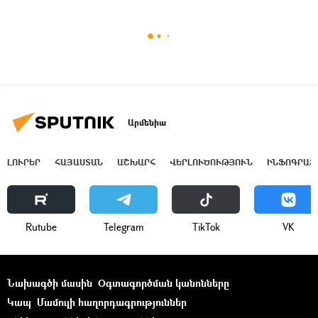
Արմենիա
ԼՈՒՐԵՐ
ՀԱՅԱՍՏԱՆ
ԱՇԽԱՐՀ
ՎԵՐԼՈՒԾՈՒԹՅՈՒՆ
ԻՆՖՈԳՐԱՖ
Rutube
Telegram
ТikТоk
VK
Նախագծի մասին
Օգտագործման կանոնները
Կապ
Մամուլի հաղորդագրություններ