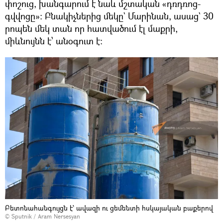
փոշուց, խանգարում է նաև մշտական «դռդռոց-
գվվոցը»։ Բնակիչներից մեկը` Մարինան, ասաց` 30
րոպեն մեկ տան որ հատվածում էլ մաքրի,
միևնույնն է՝ անօգուտ է։
Բետոնահանգույցն է՝ ավազի ու ցեմենտի հսկայական բաքերով
© Sputnik / Aram Nersesyan