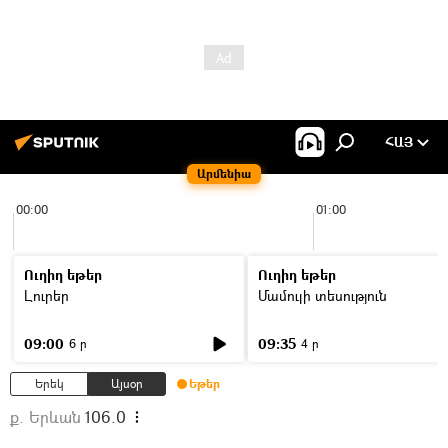
ՀԱՅ
Արմենիա
00:00
01:00
Ուղիղ եթեր
Ուղիղ եթեր
Լուրեր
Մամուլի տեսություն
09:00
09:35
6 ր
4 ր
Երեկ
Այսօր
Եթեր
ք. Երևան
106.0