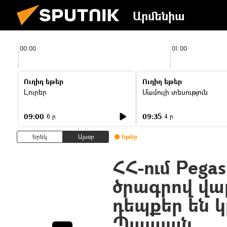
Արմենիա
00:00
01:00
Ուղիղ եթեր
Ուղիղ եթեր
Լուրեր
Մամուլի տեսություն
09:00
09:35
6 ր
4 ր
Երեկ
Այսօր
Եթեր
ՀՀ-ում Pega
ծրագրով վ
դեպքեր են կ
Պապյան