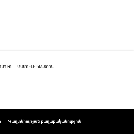
ՌԱԴԻՈ
ՄԱՄՈՒԼԻ ԿԵՆՏՐՈՆ
ր
Գաղտնիության քաղաքականություն