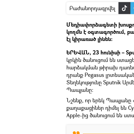
Բաժանորդագրվել
Մեդիափորձագետի խոսքո
կողմն է օգտագործում, բա
էլ կիրառած լինեն։
ԵՐԵՎԱՆ, 23 հունիսի – Spu
կրկին ծանուցում են ստա
հարձակման թիրախ դառնալո
դրանք Pegasus լրտեսակա
Տեղեկությունը Sputnik Ա
Պապյանը։
Նշենք, որ երեկ Պապյանը «Ֆ
քաղաքացիներ դիմել են Cyb
Apple֊ից ծանուցում են ս