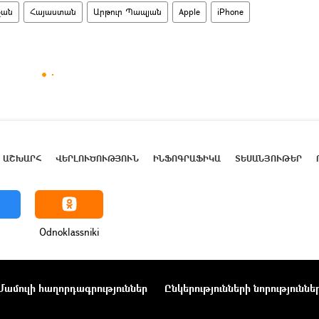
ջան
Հայաստան
Արթուր Պապյան
Apple
iPhone
ԱՇԽԱՐՀ
ՎԵՐԼՈՒԾՈՒԹՅՈՒՆ
ԻՆՖՈԳՐԱՖԻԿԱ
ՏԵՍԱՆՅՈՒԹԵՐ
Odnoklassniki
Մամուլի հաղորդագրություններ
Ընկերությունների նորություննե