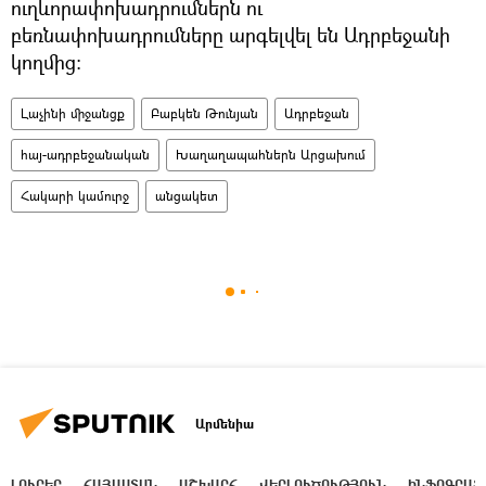
ուղևորափոխադրումներն ու
բեռնափոխադրումները արգելվել են Ադրբեջանի
կողմից:
Լաչինի միջանցք
Բաբկեն Թունյան
Ադրբեջան
հայ-ադրբեջանական
Խաղաղապահներն Արցախում
Հակարի կամուրջ
անցակետ
Արմենիա
ԼՈՒՐԵՐ
ՀԱՅԱՍՏԱՆ
ԱՇԽԱՐՀ
ՎԵՐԼՈՒԾՈՒԹՅՈՒՆ
ԻՆՖՈԳՐԱՖ