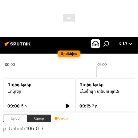
ՀԱՅ
Արմենիա
00:00
01:00
Ուղիղ եթեր
Ուղիղ եթեր
Լուրեր
Մամուլի տեսություն
09:00
09:15
5 ր
2 ր
Երեկ
Այսօր
Եթեր
ք. Երևան
106.0