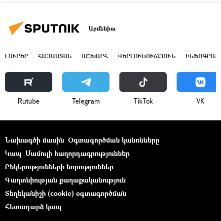
Արմենիա
ԼՈՒՐԵՐ
ՀԱՅԱՍՏԱՆ
ԱՇԽԱՐՀ
ՎԵՐԼՈՒԾՈՒԹՅՈՒՆ
ԻՆՖՈԳՐԱՖ
Rutube
Telegram
ТikТоk
VK
Նախագծի մասին
Օգտագործման կանոնները
Կապ
Մամուլի հաղորդագրություններ
Ընկերությունների նորություններ
Գաղտնիության քաղաքականություն
Տեղեկանիշի (cookie) օգտագործման
Հետադարձ կապ