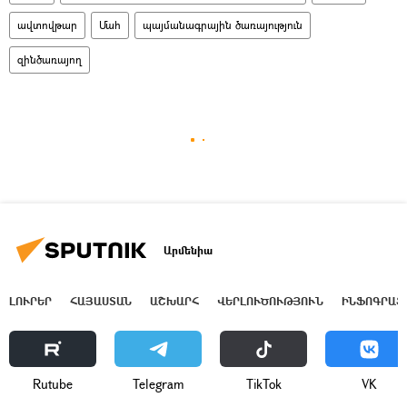
ավտովթար
Մահ
պայմանագրային ծառայություն
զինծառայող
Արմենիա
ԼՈՒՐԵՐ
ՀԱՅԱՍՏԱՆ
ԱՇԽԱՐՀ
ՎԵՐԼՈՒԾՈՒԹՅՈՒՆ
ԻՆՖՈԳՐԱՖ
Rutube
Telegram
ТikТоk
VK