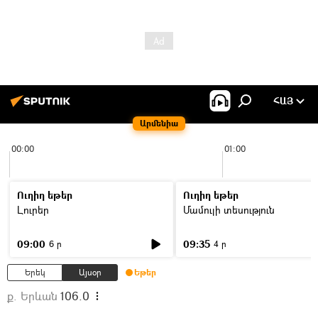
ՀԱՅ
Արմենիա
00:00
01:00
Ուղիղ եթեր
Ուղիղ եթեր
Լուրեր
Մամուլի տեսություն
09:00
09:35
6 ր
4 ր
Երեկ
Այսօր
Եթեր
ք. Երևան
106.0