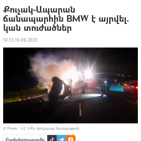
Քուչակ-Ապարան
ճանապարհին BMW է այրվել.
կան տուժածներ
10:13 10.06.2023
© Photo : ՀՀ ՆԳՆ փրկարար ծառայություն
Բաժանորդագրվել