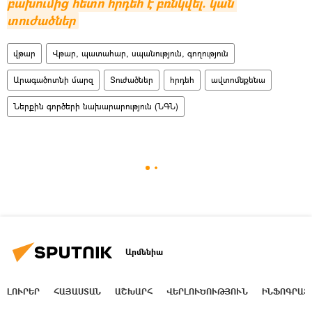
բախումից հետո հրդեհ է բռնկվել. կան 
տուժածներ
վթար
Վթար, պատահար, սպանություն, գողություն
Արագածոտնի մարզ
Տուժածներ
հրդեհ
ավտոմեքենա
Ներքին գործերի նախարարություն (ՆԳՆ)
Արմենիա
ԼՈՒՐԵՐ
ՀԱՅԱՍՏԱՆ
ԱՇԽԱՐՀ
ՎԵՐԼՈՒԾՈՒԹՅՈՒՆ
ԻՆՖՈԳՐԱՖ