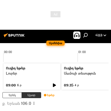
ՀԱՅ
Արմենիա
00:00
01:00
Ուղիղ եթեր
Ուղիղ եթեր
Լուրեր
Մամուլի տեսություն
09:00
09:35
6 ր
4 ր
Երեկ
Այսօր
Եթեր
ք. Երևան
106.0