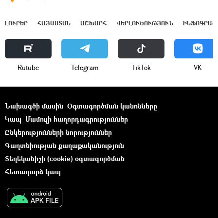
ԼՈՒՐԵՐ
ՀԱՅԱՍՏԱՆ
ԱՇԽԱՐՀ
ՎԵՐԼՈՒԾՈՒԹՅՈՒՆ
ԻՆՖՈԳՐԱՖ
Rutube
Telegram
ТikТоk
VK
Նախագծի մասին
Օգտագործման կանոնները
Կապ
Մամուլի հաղորդագրություններ
Ընկերությունների նորություններ
Գաղտնիության քաղաքականություն
Տեղեկանիշի (cookie) օգտագործման
Հետադարձ կապ