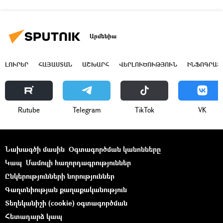
Արմենիա
ԼՈՒՐԵՐ
ՀԱՅԱՍՏԱՆ
ԱՇԽԱՐՀ
ՎԵՐԼՈՒԾՈՒԹՅՈՒՆ
ԻՆՖՈԳՐԱՖ
Rutube
Telegram
ТikТоk
VK
Նախագծի մասին
Օգտագործման կանոնները
Կապ
Մամուլի հաղորդագրություններ
Ընկերությունների նորություններ
Գաղտնիության քաղաքականություն
Տեղեկանիշի (cookie) օգտագործման
Հետադարձ կապ