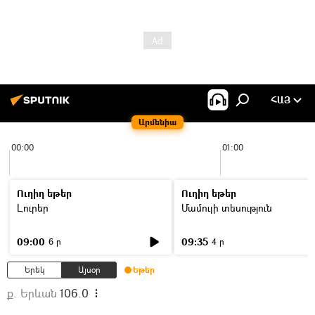
ՀԱՅ
Արմենիա
00:00
01:00
Ուղիղ եթեր
Ուղիղ եթեր
Լուրեր
Մամուլի տեսություն
09:00
09:35
6 ր
4 ր
Երեկ
Այսօր
Եթեր
ք. Երևան
106.0