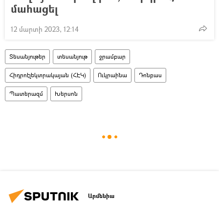
մահացել
12 մարտի 2023, 12:14
Տեսանյութեր
տեսանյութ
ջրամբար
Հիդրոէլեկտրակայան (ՀԷԿ)
Ուկրաինա
Դոնբաս
Պատերազմ
Խերսոն
Արմենիա