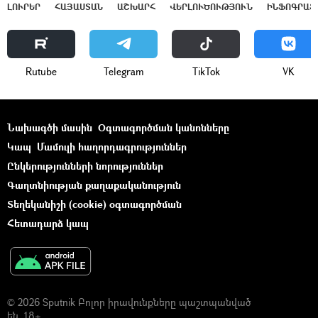
ԼՈՒՐԵՐ
ՀԱՅԱՍՏԱՆ
ԱՇԽԱՐՀ
ՎԵՐԼՈՒԾՈՒԹՅՈՒՆ
ԻՆՖՈԳՐԱՖ
Rutube
Telegram
ТikТоk
VK
Նախագծի մասին
Օգտագործման կանոնները
Կապ
Մամուլի հաղորդագրություններ
Ընկերությունների նորություններ
Գաղտնիության քաղաքականություն
Տեղեկանիշի (cookie) օգտագործման
Հետադարձ կապ
© 2026 Sputnik Բոլոր իրավունքները պաշտպանված
են. 18+