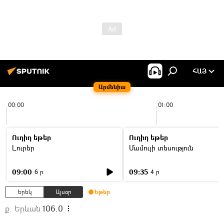
ՀԱՅ
Արմենիա
00:00
01:00
Ուղիղ եթեր
Ուղիղ եթեր
Լուրեր
Մամուլի տեսություն
09:00
09:35
6 ր
4 ր
Երեկ
Այսօր
Եթեր
ք. Երևան
106.0