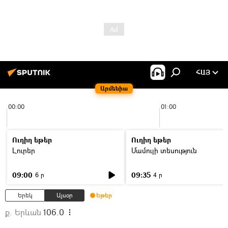
ՀԱՅ
Արմենիա
00:00
01:00
Ուղիղ եթեր
Ուղիղ եթեր
Լուրեր
Մամուլի տեսություն
09:00
09:35
6 ր
4 ր
Երեկ
Այսօր
Եթեր
ք. Երևան
106.0