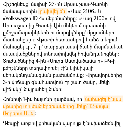
Հիշեցնենք` մայիսի 27-ին Արտաշատ-Գառնի
ճանապարհին
բախվել են
«Վազ 2106» և
«Volkswagen ID 4» մեքենաները: «Վազ 2106»–ով
Արտաշատից Գառնի էին մեկնում պատանի
ըմբշամարտիկներն ու մարզիչները` մրցումների
մասնակցելու։ Վթարի հետևանքով 1 անձ տեղում
մահացել էր, 7–ը` տարբեր աստիճանի մարմնական
վնասվածքներով տեղափոխվել հիվանդանոցներ։
Տուժածներից 4-ին «Սուրբ Աստվածամայր» ԲԿ-ի
բժիշկները տեղափոխել էին կլինիկայի
վերակենդանացման բաժանմունք։ Վիրավորներից
3-ի վիճակը գնահատվում էր շատ ծանր, մեկի
վիճակը՝ ծայրահեղ ծանր։
Հունիսի 1-ին հայտնի դարձավ, որ
մահացել է նաև 
վթարից տուժած երեխաներից մեկը` 12-ամյա 
Ռոբերտ Ա.-ն
։
Դեպքի առթիվ քրեական վարույթ է նախաձեռնվել