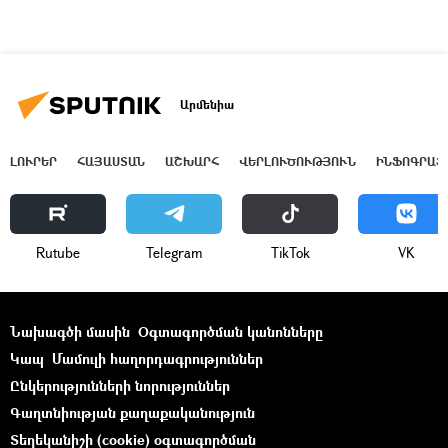
Արմենիա
ԼՈՒՐԵՐ
ՀԱՅԱՍՏԱՆ
ԱՇԽԱՐՀ
ՎԵՐԼՈՒԾՈՒԹՅՈՒՆ
ԻՆՖՈԳՐԱՖ
Rutube
Telegram
ТikТоk
VK
Նախագծի մասին
Օգտագործման կանոնները
Կապ
Մամուլի հաղորդագրություններ
Ընկերությունների նորություններ
Գաղտնիության քաղաքականություն
Տեղեկանիշի (cookie) օգտագործման