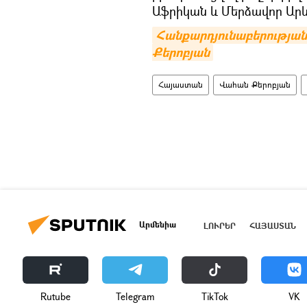
Աֆրիկան և Մերձավոր Արև
Հանքարդյունաբերության ո
Քերոբյան
Հայաստան
Վահան Քերոբյան
Արմենիա
ԼՈՒՐԵՐ
ՀԱՅԱՍՏԱՆ
Rutube
Telegram
ТikТоk
VK