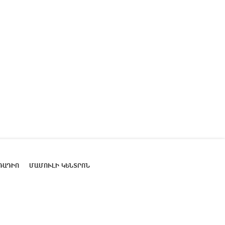
ՌԱԴԻՈ
ՄԱՄՈՒԼԻ ԿԵՆՏՐՈՆ