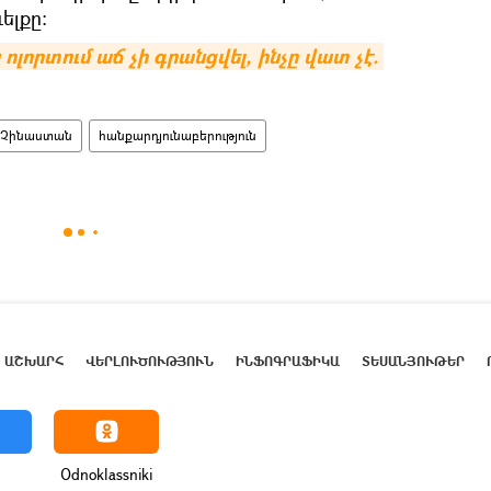
ելքը:
լորտում աճ չի գրանցվել, ինչը վատ չէ. 
Չինաստան
հանքարդյունաբերություն
ԱՇԽԱՐՀ
ՎԵՐԼՈՒԾՈՒԹՅՈՒՆ
ԻՆՖՈԳՐԱՖԻԿԱ
ՏԵՍԱՆՅՈՒԹԵՐ
Odnoklassniki