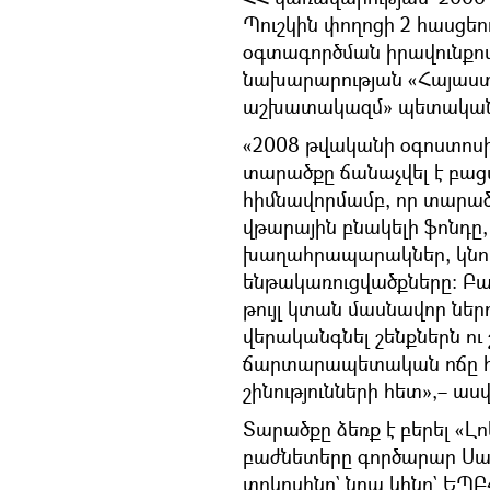
Պուշկին փողոցի 2 հասցեու
օգտագործման իրավունքո
նախարարության «Հայաստ
աշխատակազմ» պետական 
«2008 թվականի օգոստոսի
տարածքը ճանաչվել է բաց
հիմնավորմամբ, որ տարա
վթարային բնակելի ֆոնդ
խաղահրապարակներ, կնո
ենթակառուցվածքները: Բ
թույլ կտան մասնավոր ներ
վերականգնել շենքներն ու 
ճարտարապետական ոճը համ
շինությունների հետ»,– աս
Տարածքը ձեռք է բերել «Լ
բաժնետերը գործարար Սամվ
տոկոսինը` նրա կինը` ԵՊԲ