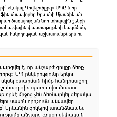
՝ «Լոկալ Դիվելոփըրզ» ՍՊԸ-ն իր
է ֆինանսավորեր Երևանի Մյասնիկյան
րար ծառայության նոր տիպային շենքի
ահաշվային փաստաթղթերի կազմման,
կան հսկողության աշխատանքներն ու
պարզվել է, որ անշարժ գույքը ձեռք
փըրզ» ՍՊ ընկերությունը երկու
 սկսել օտարման հիմք հանդիսացող
իսկ շահագրգիռ պատասխանատու
որևէ միջոց չեն ձեռնարկել գերակա
ելու մասին որոշումն անվավեր
մբ՝ Երևանին զրկելով առանձնապես
ությամբ անշարժ գույքը սեփական