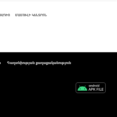
ՌԱԴԻՈ
ՄԱՄՈՒԼԻ ԿԵՆՏՐՈՆ
ր
Գաղտնիության քաղաքականություն