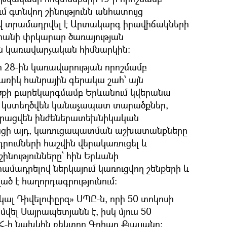
մ գտնվող շինությունն անհատույց
վ տրամադրվել է Արտակարգ իրավիճակների
անի փրկարար ծառայության
կառավարչական հիմնարկին։
 28-ին կառավարության որոշմամբ
առիկ հանրային գերակա շահ՝ այն
ծքի բարեկարգմամբ Երևանում կվերանա
ը, կստեղծվեն կանաչապատ տարածքներ,
րացվեն ինժեներատեխնիկական
ացի այդ, կառուցապատման աշխատանքները
դրումների հաշվին վերակառուցել և
շինությունները՝ հին Երևանի
ադրելով ներկայում կառուցվող շենքերի և
ված է հաղորդագրությունում։
ոկալ Դիվելոփըրզ» ՍՊԸ-ն, որի 50 տոկոսի
ել Մայրապետյանն է, իսկ մյուս 50
Հ-ի նախկին ռեկտոր Գոհար Քյալյանը։