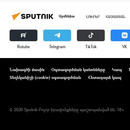
Արմենիա
ԼՈՒՐԵՐ
ՀԱՅԱՍՏԱՆ
Rutube
Telegram
ТikТоk
VK
Նախագծի մասին
Օգտագործման կանոնները
Կապ
Տեղեկանիշի (cookie) օգտագործման
Հետադարձ կապ
© 2026 Sputnik Բոլոր իրավունքները պաշտպանված են. 18+