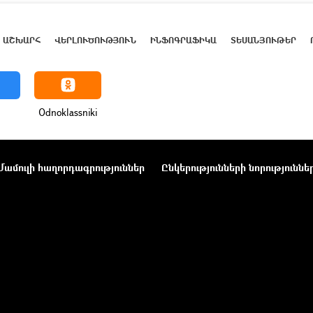
ԱՇԽԱՐՀ
ՎԵՐԼՈՒԾՈՒԹՅՈՒՆ
ԻՆՖՈԳՐԱՖԻԿԱ
ՏԵՍԱՆՅՈՒԹԵՐ
Odnoklassniki
Մամուլի հաղորդագրություններ
Ընկերությունների նորություննե