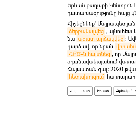
Երևան քաղաքի Կենտրոն 
դատախազությունը հայց 
Հիշեցնենք` Մայրապետյան
ձերբակալվեց
, այնուհետ
նա
ազատ արձակվեց
։ Ա
դարձավ, որ նրան
վիրահա
ՀՔԾ–ն հայտնեց
, որ Մայ
օդանավակայանում վատացե
Հայաստան գալ։ 2020 թվ
հետախուզում
հայտարարվ
Հայաստան
Երևան
Քրեական 