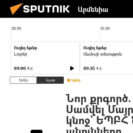
Արմենիա
00:00
01:00
Ուղիղ եթեր
Ուղիղ եթեր
Լուրեր
Մամուլի տեսություն
09:00
09:35
6 ր
4 ր
Երեկ
Այսօր
Եթեր
Նոր քրգործ.
Սամվել Մայ
կնոջ` ԵՊԲՀ
անունները