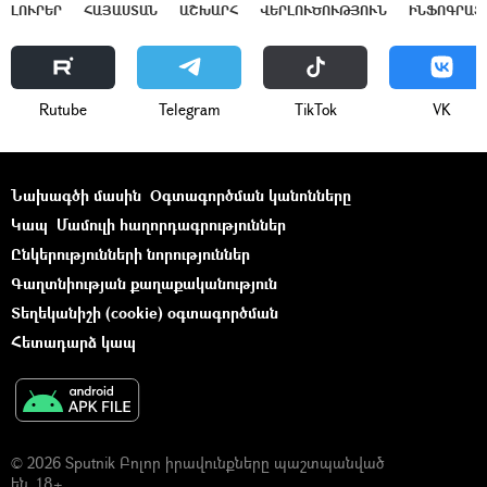
ԼՈՒՐԵՐ
ՀԱՅԱՍՏԱՆ
ԱՇԽԱՐՀ
ՎԵՐԼՈՒԾՈՒԹՅՈՒՆ
ԻՆՖՈԳՐԱՖ
Rutube
Telegram
ТikТоk
VK
Նախագծի մասին
Օգտագործման կանոնները
Կապ
Մամուլի հաղորդագրություններ
Ընկերությունների նորություններ
Գաղտնիության քաղաքականություն
Տեղեկանիշի (cookie) օգտագործման
Հետադարձ կապ
© 2026 Sputnik Բոլոր իրավունքները պաշտպանված
են. 18+