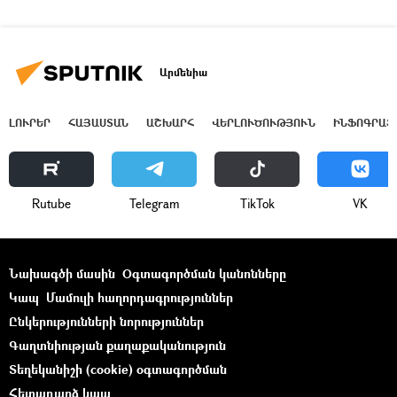
Արմենիա
ԼՈՒՐԵՐ
ՀԱՅԱՍՏԱՆ
ԱՇԽԱՐՀ
ՎԵՐԼՈՒԾՈՒԹՅՈՒՆ
ԻՆՖՈԳՐԱՖ
Rutube
Telegram
ТikТоk
VK
Նախագծի մասին
Օգտագործման կանոնները
Կապ
Մամուլի հաղորդագրություններ
Ընկերությունների նորություններ
Գաղտնիության քաղաքականություն
Տեղեկանիշի (cookie) օգտագործման
Հետադարձ կապ