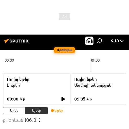
ՀԱՅ
Արմենիա
00:00
01:00
Ուղիղ եթեր
Ուղիղ եթեր
Լուրեր
Մամուլի տեսություն
09:00
09:35
6 ր
4 ր
Երեկ
Այսօր
Եթեր
ք. Երևան
106.0