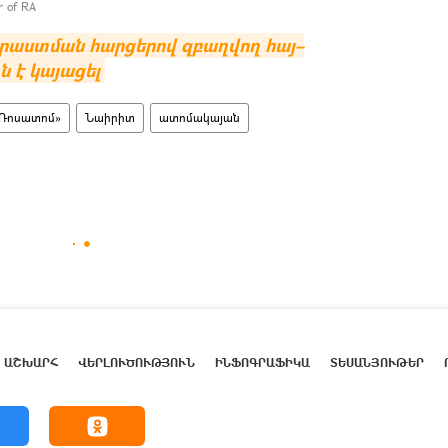
er of RA
րաստման հարցերով զբաղվող հայ–
ն է կայացել
Ռոսատոմ»
Նաիրիտ
ատոմակայան
ԱՇԽԱՐՀ
ՎԵՐԼՈՒԾՈՒԹՅՈՒՆ
ԻՆՖՈԳՐԱՖԻԿԱ
ՏԵՍԱՆՅՈՒԹԵՐ