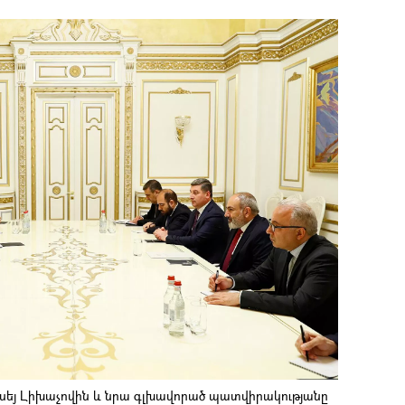
եքսեյ Լիխաչովին և նրա գլխավորած պատվիրակությանը