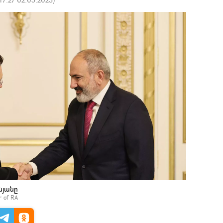
նյանը
er of RA