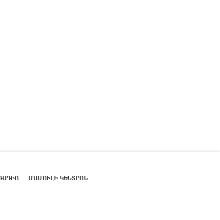
ՌԱԴԻՈ
ՄԱՄՈՒԼԻ ԿԵՆՏՐՈՆ