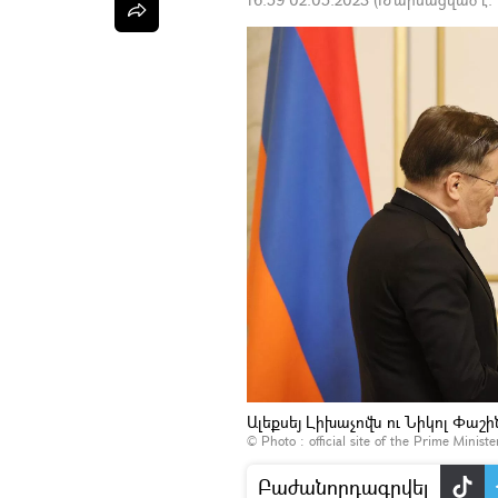
Ալեքսեյ Լիխաչովն ու Նիկոլ Փաշի
© Photo :
official site of the Prime Minist
Բաժանորդագրվել