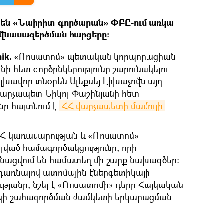
լ են «Նաիրիտ գործարան» ՓԲԸ-ում առկա
վնասազերծման հարցերը։
nik.
«Ռոսատոմ» պետական կորպորացիան
 հետ գործընկերությունը շարունակելու
լխավոր տնօրեն Ալեքսեյ Լիխաչովն այդ
վարչապետ Նիկոլ Փաշինյանի հետ
նը հայտնում է
ՀՀ վարչապետի մամուլի 
ՀՀ կառավարության և «Ռոսատոմ»
լված համագործակցությունը, որի
նացվում են համատեղ մի շարք նախագծեր:
դառնալով ատոմային էներգետիկայի
թյանը, նշել է «Ռոսատոմի» դերը Հայկական
ոկի շահագործման ժամկետի երկարացման