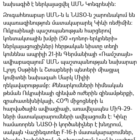
նախագիծ է ներկայացվել ԱՄՆ Կոնգրեսին:
Զուգահեռաբար ԱՄՆ-ն և ՆԱՏՕ-ն շարունակում են
սպառազինություն մատակարարել Կիևի ռեժիմին։
Ուկրաինայի պաշտպանության հարցերով
կոնտակտային խմբի (50 «դոնոր-երկրների»
ներկայացուցիչներ) հերթական նիստը տեղի
կունենա ապրիլի 21-ին Գերմանիայի «Ռամշտայն»
ավիաբազայում՝ ԱՄՆ պաշտպանության նախարար
Լլոյդ Օսթինի և Շտաբների պետերի միացյալ
կոմիտեի նախագահ Մարկ Միլիի
ղեկավարությամբ: Քննարկումների հիմնական
թեման Ուկրաինայի զինված ուժերին զինամթերքի,
զրահատեխնիկայի, ՀՕՊ միջոցների և
հարվածային ավիացիայի, առավելապես ՄիԳ-29-
ների մատակարարումների ավելացումն է: Կիևը
համառորեն ՆԱՏՕ-ի կործանիչներ է խնդրում,
սակայն Վաշինգտոնը F-16-ի մատակարարումներ,
ինչպես նախկինում, չի դիտարկում։ Կամ էլ պահում