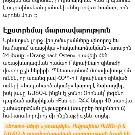
է ուկրաինական բանակի «նեղ օրվա» համար, որն
արդեն մոտ է։
Էքստրեմալ մարտավարություն
Արևմտյան լուրջ վերլուծաբանները վճռորոշ են
համարում առաջիկա «հակահարձակման» առաջին
24 ժամը։ «Drang nach Osten»-ի ավելի մեծ
առաջխաղացման համար Ուկրաինայի զինուժի
վառոդը չի հերիքի: Պենտագոնում մտավախություն
ունեն, որ առանց լավ ՀՕՊ-ի Ուկրաինայի զինված
ուժերի «հակահարձակումը» կարող է ձախողվել,
իսկ լավը ՆԱՏՕ-ն ինքն էլ չունի։ Օրինակ՝ լեգենդ
դարձած ամերիկյան «Patriot» ԶՀՀ-ները 40 տարվա
շահագործման ընթացքում (տարբեր երկրներում)
հակառակորդի ոչ մի ինքնաթիռ չեն խոցել։
Abrams–ների «շտապելն» Ուկրաինա ՈւԶՈւ–ի և 
ՆԱՏՕ–ի ռազմավարական պարտության նշան են