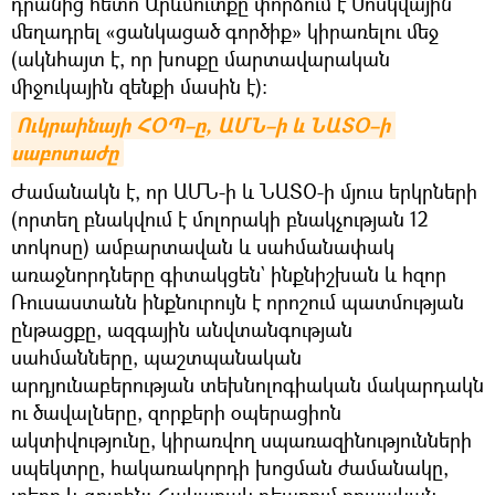
դրանից հետո Արևմուտքը փորձում է Մոսկվային
մեղադրել «ցանկացած գործիք» կիրառելու մեջ
(ակնհայտ է, որ խոսքը մարտավարական
միջուկային զենքի մասին է)։
Ուկրաինայի ՀՕՊ–ը, ԱՄՆ–ի և ՆԱՏՕ–ի 
սաբոտաժը
Ժամանակն է, որ ԱՄՆ-ի և ՆԱՏՕ-ի մյուս երկրների
(որտեղ բնակվում է մոլորակի բնակչության 12
տոկոսը) ամբարտավան և սահմանափակ
առաջնորդները գիտակցեն` ինքնիշխան և հզոր
Ռուսաստանն ինքնուրույն է որոշում պատմության
ընթացքը, ազգային անվտանգության
սահմանները, պաշտպանական
արդյունաբերության տեխնոլոգիական մակարդակն
ու ծավալները, զորքերի օպերացիոն
ակտիվությունը, կիրառվող սպառազինությունների
սպեկտրը, հակառակորդի խոցման ժամանակը,
տեղը և գոտին: Հակառակ դեպքում ռուսական