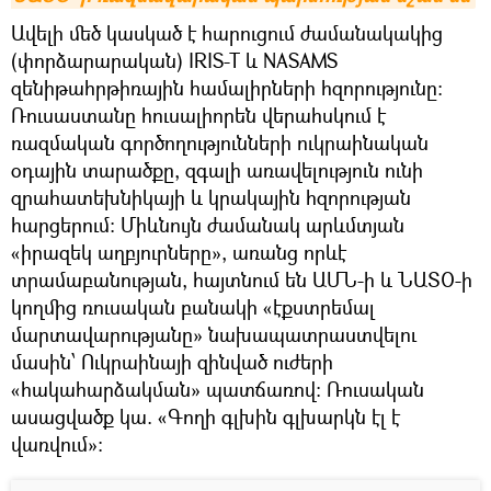
Ավելի մեծ կասկած է հարուցում ժամանակակից
(փորձարարական) IRIS-T և NASAMS
զենիթահրթիռային համալիրների հզորությունը։
Ռուսաստանը հուսալիորեն վերահսկում է
ռազմական գործողությունների ուկրաինական
օդային տարածքը, զգալի առավելություն ունի
զրահատեխնիկայի և կրակային հզորության
հարցերում: Միևնույն ժամանակ արևմտյան
«իրազեկ աղբյուրները», առանց որևէ
տրամաբանության, հայտնում են ԱՄՆ-ի և ՆԱՏՕ-ի
կողմից ռուսական բանակի «էքստրեմալ
մարտավարությանը» նախապատրաստվելու
մասին՝ Ուկրաինայի զինված ուժերի
«հակահարձակման» պատճառով: Ռուսական
ասացվածք կա. «Գողի գլխին գլխարկն էլ է
վառվում»։