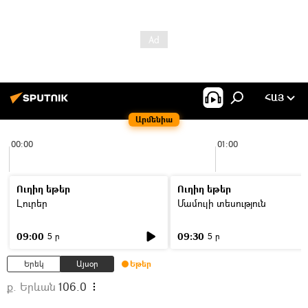
ՀԱՅ
Արմենիա
00:00
01:00
Ուղիղ եթեր
Ուղիղ եթեր
Լուրեր
Մամուլի տեսություն
09:00
09:30
5 ր
5 ր
Երեկ
Այսօր
Եթեր
ք. Երևան
106.0