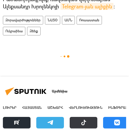
Ալեքսանդր Խրոլենկոյի
Telegram-յան ալիքին
։
Զորավարժություններ
ՆԱՏՕ
ԱՄՆ
Ռուսաստան
Ուկրաինա
Զենք
Արմենիա
ԼՈՒՐԵՐ
ՀԱՅԱՍՏԱՆ
ԱՇԽԱՐՀ
ՎԵՐԼՈՒԾՈՒԹՅՈՒՆ
ԻՆՖՈԳՐԱՖ