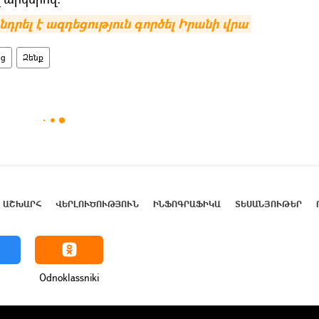
դրել է ազդեցություն գործել Իրանի վրա
ից
Զենք
ԱՇԽԱՐՀ
ՎԵՐԼՈՒԾՈՒԹՅՈՒՆ
ԻՆՖՈԳՐԱՖԻԿԱ
ՏԵՍԱՆՅՈՒԹԵՐ
Odnoklassniki