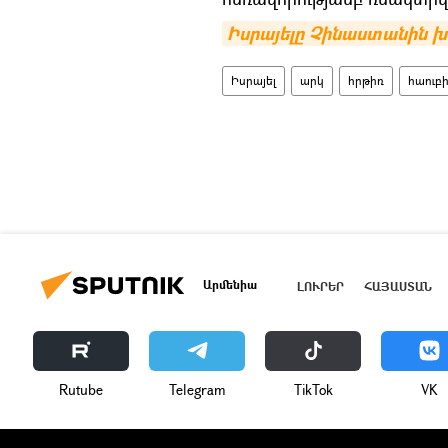
Իսրայելը Չինաստանին խն
Իսրայել
արկ
հրթիռ
հաուբ
Արմենիա
ԼՈՒՐԵՐ
ՀԱՅԱՍՏԱՆ
Rutube
Telegram
ТikТоk
VK