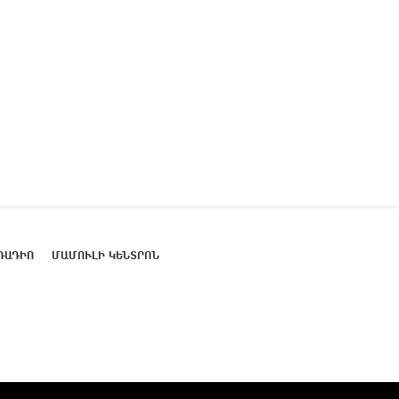
ՌԱԴԻՈ
ՄԱՄՈՒԼԻ ԿԵՆՏՐՈՆ