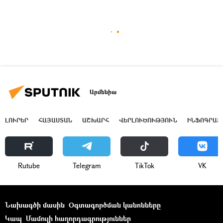
Արմենիա
ԼՈՒՐԵՐ
ՀԱՅԱՍՏԱՆ
ԱՇԽԱՐՀ
ՎԵՐԼՈՒԾՈՒԹՅՈՒՆ
ԻՆՖՈԳՐԱՖ
Rutube
Telegram
ТikТоk
VK
Նախագծի մասին
Օգտագործման կանոնները
Կապ
Մամուլի հաղորդագրություններ