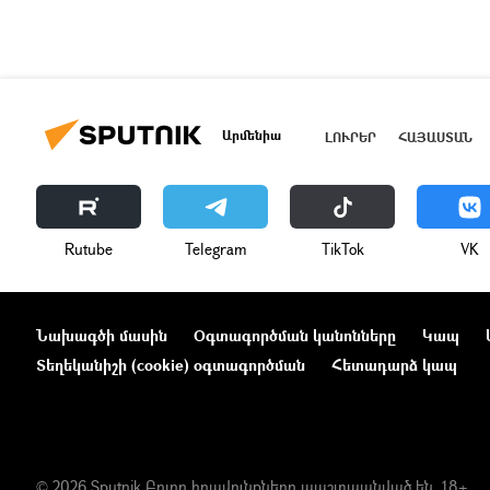
Արմենիա
ԼՈՒՐԵՐ
ՀԱՅԱՍՏԱՆ
Rutube
Telegram
ТikТоk
VK
Նախագծի մասին
Օգտագործման կանոնները
Կապ
Տեղեկանիշի (cookie) օգտագործման
Հետադարձ կապ
© 2026 Sputnik Բոլոր իրավունքները պաշտպանված են. 18+