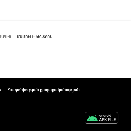
ՌԱԴԻՈ
ՄԱՄՈՒԼԻ ԿԵՆՏՐՈՆ
ր
Գաղտնիության քաղաքականություն