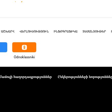
ԱՇԽԱՐՀ
ՎԵՐԼՈՒԾՈՒԹՅՈՒՆ
ԻՆՖՈԳՐԱՖԻԿԱ
ՏԵՍԱՆՅՈՒԹԵՐ
Odnoklassniki
Մամուլի հաղորդագրություններ
Ընկերությունների նորություննե