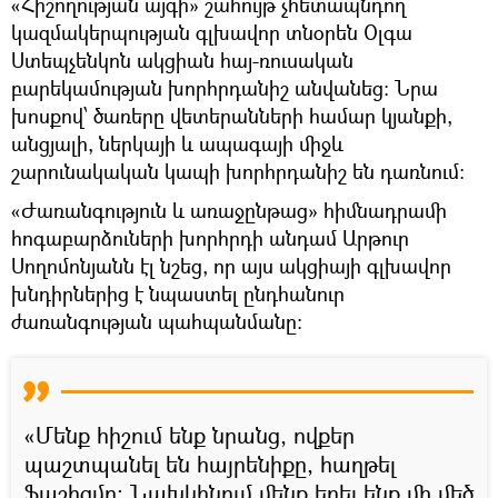
«Հիշողության այգի» շահույթ չհետապնդող
կազմակերպության գլխավոր տնօրեն Օլգա
Ստեպչենկոն ակցիան հայ-ռուսական
բարեկամության խորհրդանիշ անվանեց: Նրա
խոսքով՝ ծառերը վետերանների համար կյանքի,
անցյալի, ներկայի և ապագայի միջև
շարունակական կապի խորհրդանիշ են դառնում:
«Ժառանգություն և առաջընթաց» հիմնադրամի
հոգաբարձուների խորհրդի անդամ Արթուր
Սողոմոնյանն էլ նշեց, որ այս ակցիայի գլխավոր
խնդիրներից է նպաստել ընդհանուր
ժառանգության պահպանմանը:
«Մենք հիշում ենք նրանց, ովքեր
պաշտպանել են հայրենիքը, հաղթել
ֆաշիզմը։ Նախկինում մենք եղել ենք մի մեծ