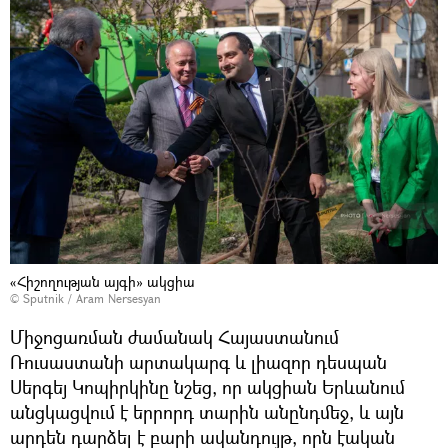
«Հիշողության այգի» ակցիա
© Sputnik / Aram Nersesyan
Միջոցառման ժամանակ Հայաստանում
Ռուսաստանի արտակարգ և լիազոր դեսպան
Սերգեյ Կոպիրկինը նշեց, որ ակցիան Երևանում
անցկացվում է երրորդ տարին անընդմեջ, և այն
արդեն դարձել է բարի ավանդույթ, որն էական