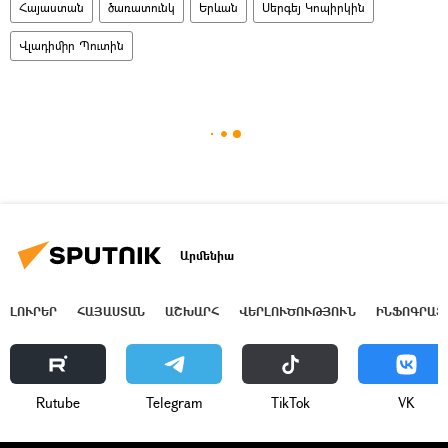
Հայաստան
ծառատունկ
Երևան
Սերգեյ Կոպիրկին
Վլադիմիր Պուտին
Արմենիա
ԼՈՒՐԵՐ
ՀԱՅԱՍՏԱՆ
ԱՇԽԱՐՀ
ՎԵՐԼՈՒԾՈՒԹՅՈՒՆ
ԻՆՖՈԳՐԱՖ
Rutube
Telegram
ТikТоk
VK