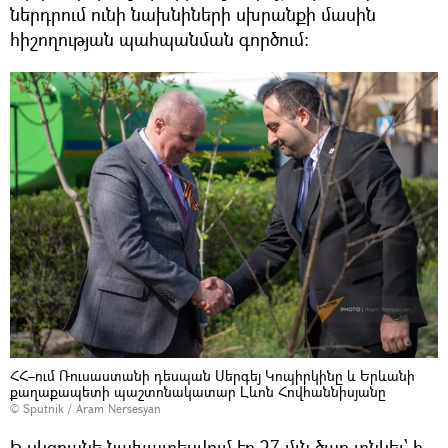
ներդրում ունի նախնիների սխրանքի մասին
հիշողության պահպանման գործում:
ՀՀ–ում Ռուսաստանի դեսպան Սերգեյ Կոպիրկինը և Երևանի
քաղաքապետի պաշտոնակատար Լևոն Հովհաննիսյանը
© Sputnik / Aram Nersesyan
Ի սկզբանե նախատեսվում էր 27 մլն ծառ տնկել՝ ի