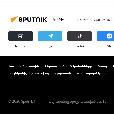
Արմենիա
ԼՈՒՐԵՐ
ՀԱՅԱՍՏԱՆ
Rutube
Telegram
ТikТоk
VK
Նախագծի մասին
Օգտագործման կանոնները
Կապ
Տեղեկանիշի (cookie) օգտագործման
Հետադարձ կապ
© 2026 Sputnik Բոլոր իրավունքները պաշտպանված են. 18+