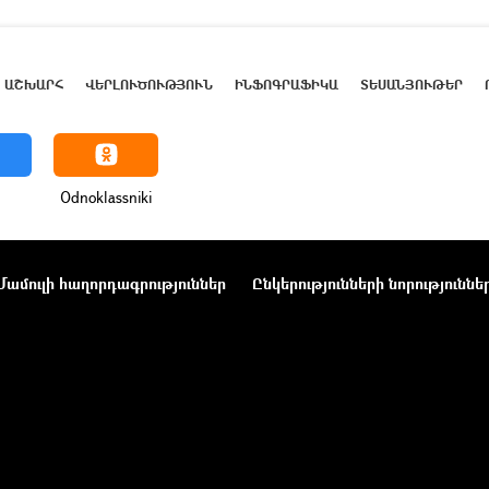
ԱՇԽԱՐՀ
ՎԵՐԼՈՒԾՈՒԹՅՈՒՆ
ԻՆՖՈԳՐԱՖԻԿԱ
ՏԵՍԱՆՅՈՒԹԵՐ
Odnoklassniki
Մամուլի հաղորդագրություններ
Ընկերությունների նորություննե