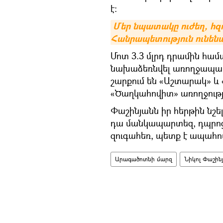
է:
Մեր նպատակը ուժեղ, հզ
Հանրապետություն ունենա
Մոտ 3.3 մլրդ դրամին հա
նախաձեռնվել առողջապահ
շարքում են «Աշտարակ» և
«Ծաղկահովիտ» առողջությ
Փաշինյանն իր հերթին նշել
դա մանկապարտեզ, դպրոց,
զուգահեռ, պետք է ապահով
Արագածոտնի մարզ
Նիկոլ Փաշին