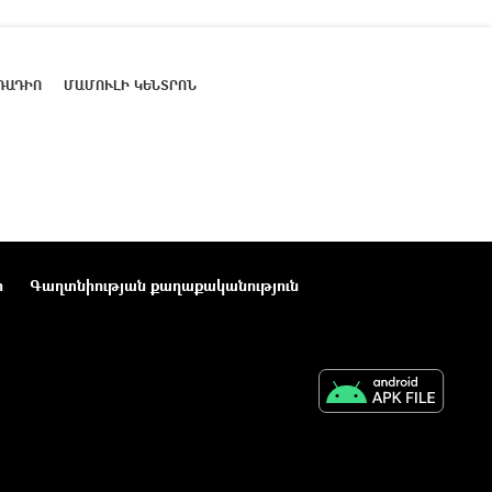
ՌԱԴԻՈ
ՄԱՄՈՒԼԻ ԿԵՆՏՐՈՆ
ր
Գաղտնիության քաղաքականություն