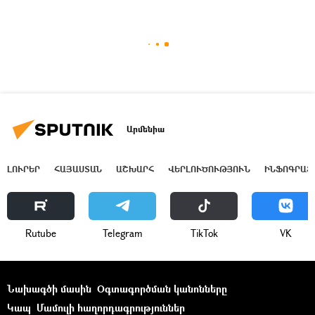
Արմենիա
ԼՈՒՐԵՐ
ՀԱՅԱՍՏԱՆ
ԱՇԽԱՐՀ
ՎԵՐԼՈՒԾՈՒԹՅՈՒՆ
ԻՆՖՈԳՐԱՖ
Rutube
Telegram
ТikТоk
VK
Նախագծի մասին
Օգտագործման կանոնները
Կապ
Մամուլի հաղորդագրություններ