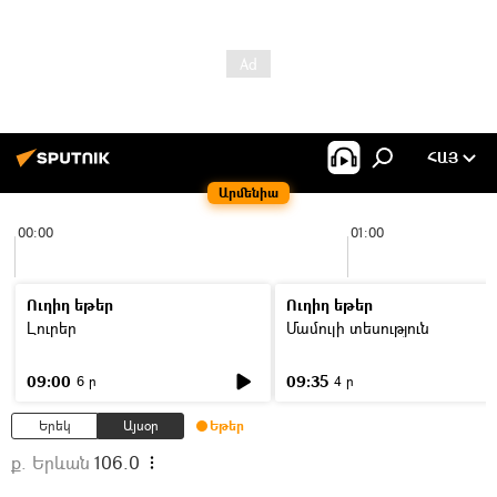
ՀԱՅ
Արմենիա
00:00
01:00
Ուղիղ եթեր
Ուղիղ եթեր
Լուրեր
Մամուլի տեսություն
09:00
09:35
6 ր
4 ր
Երեկ
Այսօր
Եթեր
ք. Երևան
106.0