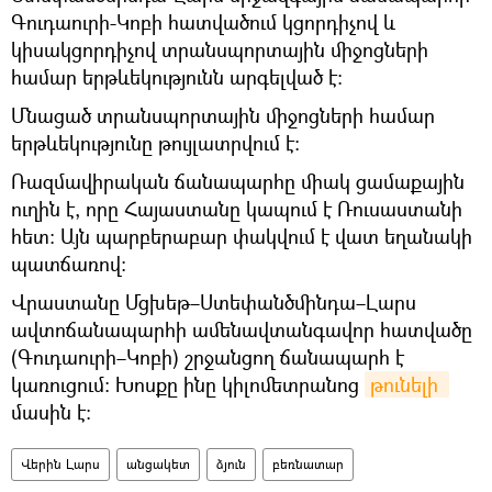
Գուդաուրի-Կոբի հատվածում կցորդիչով և
կիսակցորդիչով տրանսպորտային միջոցների
համար երթևեկությունն արգելված է:
Մնացած տրանսպորտային միջոցների համար
երթևեկությունը թույլատրվում է:
Ռազմավիրական ճանապարհը միակ ցամաքային
ուղին է, որը Հայաստանը կապում է Ռուսաստանի
հետ։ Այն պարբերաբար փակվում է վատ եղանակի
պատճառով։
Վրաստանը Մցխեթ–Ստեփանծմինդա–Լարս
ավտոճանապարհի ամենավտանգավոր հատվածը
(Գուդաուրի–Կոբի) շրջանցող ճանապարհ է
կառուցում։ Խոսքը ինը կիլոմետրանոց
թունելի 
մասին է։
Վերին Լարս
անցակետ
ձյուն
բեռնատար