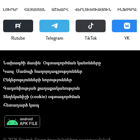
ԼՈՒՐԵՐ
ՀԱՅԱՍՏԱՆ
ԱՇԽԱՐՀ
ՎԵՐԼՈՒԾՈՒԹՅՈՒՆ
ԻՆՖՈԳՐԱՖ
Rutube
Telegram
ТikТоk
VK
Նախագծի մասին
Օգտագործման կանոնները
Կապ
Մամուլի հաղորդագրություններ
Ընկերությունների նորություններ
Գաղտնիության քաղաքականություն
Տեղեկանիշի (cookie) օգտագործման
Հետադարձ կապ
© 2026 Sputnik Բոլոր իրավունքները պաշտպանված