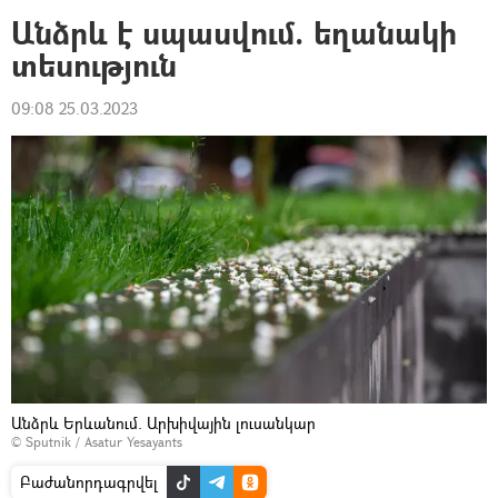
Անձրև է սպասվում. եղանակի
տեսություն
09:08 25.03.2023
Անձրև Երևանում. Արխիվային լուսանկար
© Sputnik / Asatur Yesayants
Բաժանորդագրվել