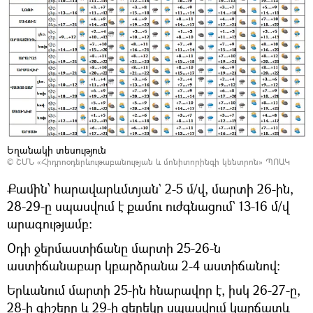
Եղանակի տեսություն
©
ՇՄՆ «Հիդրոօդերևութաբանության և մոնիտորինգի կենտրոն» ՊՈԱԿ
Քամին՝ հարավարևմտյան` 2-5 մ/վ, մարտի 26-ին,
28-29-ը սպասվում է քամու ուժգնացում` 13-16 մ/վ
արագությամբ:
Օդի ջերմաստիճանը մարտի 25-26-ն
աստիճանաբար կբարձրանա 2-4 աստիճանով:
Երևանում մարտի 25-ին հնարավոր է, իսկ 26-27-ը,
28-ի գիշերը և 29-ի ցերեկը սպասվում կարճատև