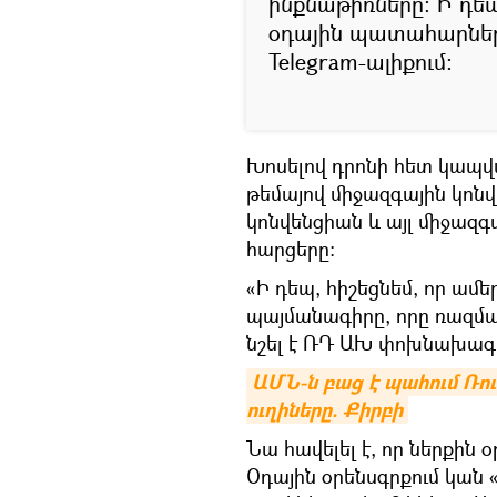
ինքնաթիռները։ Ի դեպ
օդային պատահարներ ե
Telegram-ալիքում։
Խոսելով դրոնի հետ կապվա
թեմայով միջազգային կոնվ
կոնվենցիան և այլ միջազ
հարցերը։
«Ի դեպ, հիշեցնեմ, որ ամ
պայմանագիրը, որը ռազմակ
նշել է ՌԴ ԱԽ փոխնախագ
ԱՄՆ-ն բաց է պահում Ռո
ուղիները. Քիրբի
Նա հավելել է, որ ներքին օ
Օդային օրենսգրքում կան