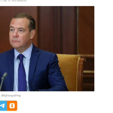
լ մեդիապահոց