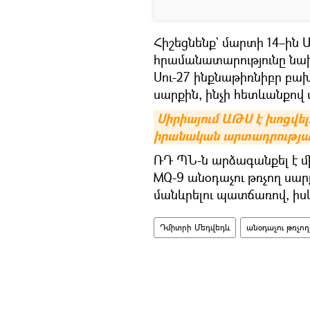
Հիշեցնենք` մարտի 14–ին
հրամանատարությունը նախ
Սու-27 ինքնաթիռնիբր բախ
սարքին, ինչի հետևանքով վ
Սիրիայում ԱԹՍ է խոցվել.
իրանական արտադրությա
ՌԴ ՊՆ-ն արձագանքել է մ
MQ-9 անօդաչու թռչող սար
մանևրելու պատճառով, իսկ
Դմիտրի Մեդվեդև
անօդաչու թռչո