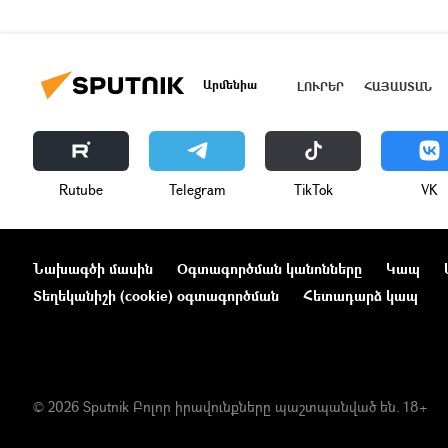
Արմենիա
ԼՈՒՐԵՐ
ՀԱՅԱՍՏԱՆ
Rutube
Telegram
ТikТоk
VK
Նախագծի մասին
Օգտագործման կանոնները
Կապ
Տեղեկանիշի (cookie) օգտագործման
Հետադարձ կապ
© 2026 Sputnik Բոլոր իրավունքները պաշտպանված են. 18+