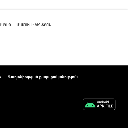
ՌԱԴԻՈ
ՄԱՄՈՒԼԻ ԿԵՆՏՐՈՆ
ր
Գաղտնիության քաղաքականություն