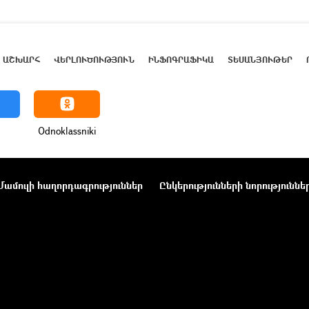
ԱՇԽԱՐՀ
ՎԵՐԼՈՒԾՈՒԹՅՈՒՆ
ԻՆՖՈԳՐԱՖԻԿԱ
ՏԵՍԱՆՅՈՒԹԵՐ
Odnoklassniki
Մամուլի հաղորդագրություններ
Ընկերությունների նորություննե