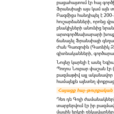
բացահայտում էր հայ գործի
Ֆրանսիայի այս կամ այն 
Բազմիցս հանդիպել է 200
հուշարձանների, որոնց վր
բնակիչների անունից նրա
արտգործնախարարի խոսքո
ճանաչել Ֆրանսիայի գեղ
Ժան Գառզուին (Գառնիկ Զու
գիտնականների, գործարար
Նույնը կարելի է ասել Եգի
Պողոս Նուբար փաշան էր
բազմաթիվ այլ ականավոր գ
համայնքն այնտեղ փոքրացե
Հայացք հայ–թուրքական 
Դեռ դե Գոլի ժամանակներ
տարբերվում էր իր բազմա
մասին երկրի ղեկավարները