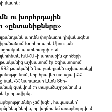
րի մասին։
մն ու խորհրդային
ի «ընտանիքները»
ալբանդյանն արդեն փորձառու դիվանագետ
Լիբանանում Խորհրդային Միության
աքացիական պատերազմի թեժ
յնուհետև ԽՍՀՄ–ի արտաքին գործերի
6 թվականից աշխատում էր Եգիպտոսում
։ 1992 թվականին Նալբանդյանն աշխատանքի
նությունում, երբ հրավեր ստացավ ՀՀ
եց նաև ՀՀ նախագահ Լևոն Տեր–
մանակ գտնվում էր տարածաշրջանում և
 էր հրավիրել։
աբերություններ չեմ խզել, հակառակը`
րծընկերներիս, որ խղճով եմ առաջնորդվում