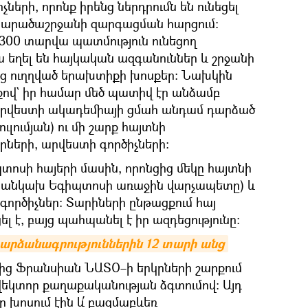
չների, որոնք իրենց ներդրումն են ունեցել
տարածաշրջանի զարգացման հարցում։
-300 տարվա պատմություն ունեցող
ա եղել են հայկական ազգանուններ և շրջանի
նց ուղղված երախտիքի խոսքեր։ Նախկին
վ` իր համար մեծ պատիվ էր անձամբ
արվեստի ակադեմիայի ցմահ անդամ դարձած
լումյան) ու մի շարք հայտնի
ների, արվեստի գործիչների։
պտոսի հայերի մասին, որոնցից մեկը հայտնի
 (անկախ Եգիպտոսի առաջին վարչապետը) և
ործիչներ։ Տարիների ընթացքում հայ
լ է, բայց պահպանել է իր ազդեցությունը։
արձանագրություններին 12 տարի անց
ից Ֆրանսիան ՆԱՏՕ–ի երկրների շարքում
վեկտոր քաղաքականության ձգտումով։ Այդ
 խոսում էին և՛ բազմաբևեռ