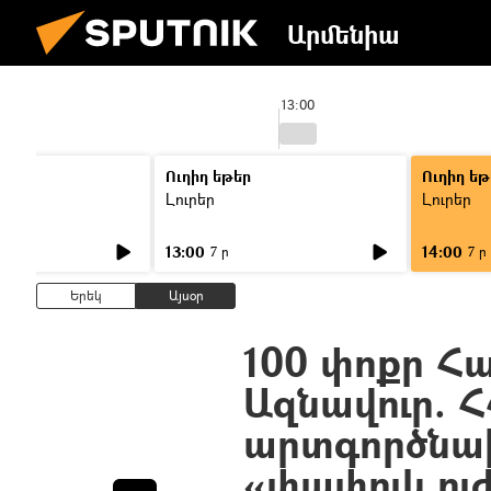
Արմենիա
13:00
Ուղիղ եթեր
Ուղիղ եթ
Լուրեր
Լուրեր
13:00
14:00
7 ր
7 ր
Երեկ
Այսօր
100 փոքր Հ
Ազնավուր. 
արտգործնա
«փափուկ ու