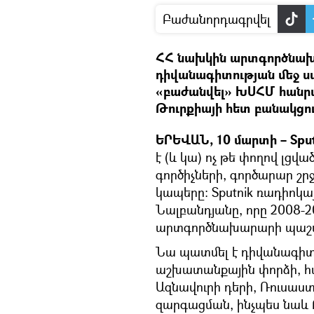
Բաժանորդագրվել
ՀՀ նախկին արտգործնախ
դիվանագիտության մեջ սփյ
«բաժանվել» ԽՍՀՄ հանրա
Թուրքիայի հետ բանակցու
ԵՐԵՎԱՆ, 10 մարտի – Sput
է (և կա) ոչ թե փողով լց
գործիչների, գործարար շր
կապերը։ Sputnik ռադիոկա
Նալբանդյանը, որը 2008-2
արտգործնախարարի պաշ
Նա պատմել է դիվանագիտ
աշխատանքային փորձի, հ
Ազնավուրի դերի, Ռուսաստ
զարգացման, ինչպես նաև 