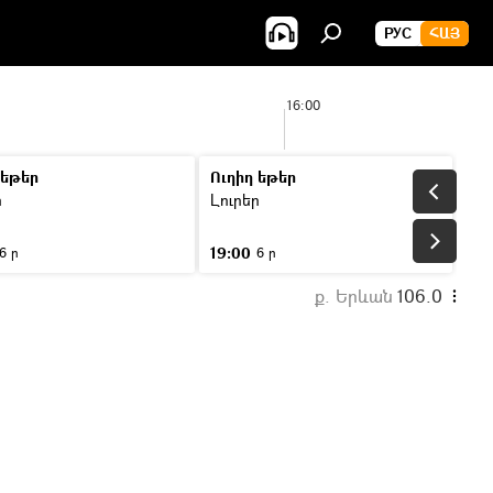
РУС
ՀԱՅ
16:00
 եթեր
Ուղիղ եթեր
ր
Լուրեր
19:00
6 ր
6 ր
ք. Երևան
106.0