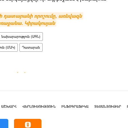
 դատարանի որոշումը, առնվազն 
առաջանա. Կիրակոսյան
 նախարարություն (ԱԳՆ)
ւն (ՄԱԿ)
Դատարան
ԱՇԽԱՐՀ
ՎԵՐԼՈՒԾՈՒԹՅՈՒՆ
ԻՆՖՈԳՐԱՖԻԿԱ
ՏԵՍԱՆՅՈՒԹԵՐ