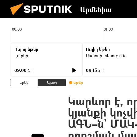
Արմենիա
00:00
01:00
Ուղիղ եթեր
Ուղիղ եթեր
Լուրեր
Մամուլի տեսություն
09:00
09:15
5 ր
2 ր
Երեկ
Այսօր
Եթեր
Կարևոր է, 
կյանքի կոչվ
ԱԳՆ–ն` ՄԱ
որոշման մա