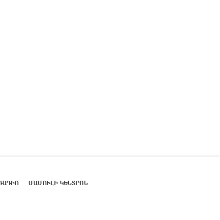
ՌԱԴԻՈ
ՄԱՄՈՒԼԻ ԿԵՆՏՐՈՆ