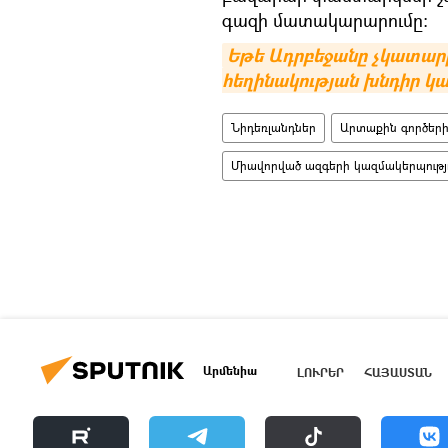
գազի մատակարարումը։
Եթե Ադրբեջանը չկատարի
հեղինակության խնդիր կ
Նիդեռլանդներ
Արտաքին գործերի
Միավորված ազգերի կազմակերպությո
Արմենիա
ԼՈՒՐԵՐ
ՀԱՅԱՍՏԱՆ