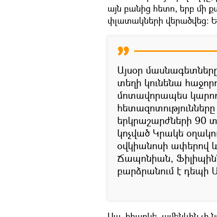
այն բանից հետո, երբ մի 
փլատակների վերածվեց։ Եվ
Այսօր մասնագետները
տեղի կունենա հաջորդ
մոտավորապես կարող 
հետազոտությունները ց
երկրաշարժների 90 տո
կոչված Կրակե օղակու
օվկիանոսի ափերով և
Ճապոնիան, Ֆիլիպինն
բարձրանում է դեպի 
Սա, իհարկե, ամենևին չի