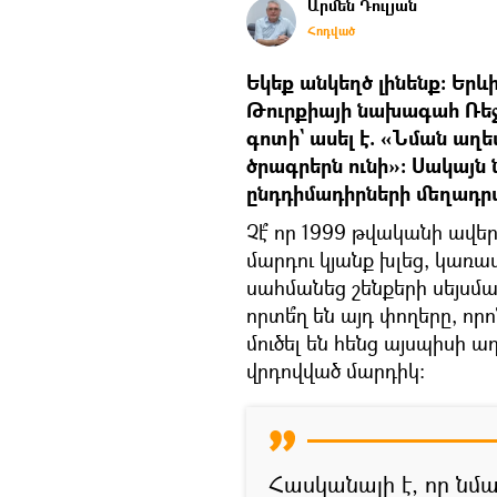
Արմեն Դուլյան
Հոդված
Եկեք անկեղծ լինենք։ Երև
Թուրքիայի նախագահ Ռեջե
գոտի` ասել է. «Նման ա
ծրագրերն ունի»։ Սակայն 
ընդդիմադիրների մեղադրա
Չէ՞ որ 1999 թվականի ավե
մարդու կյանք խլեց, կառավ
սահմանեց շենքերի սեյսմա
որտե՞ղ են այդ փողերը, ո
մուծել են հենց այսպիսի 
վրդովված մարդիկ։
Հասկանալի է, որ նմա