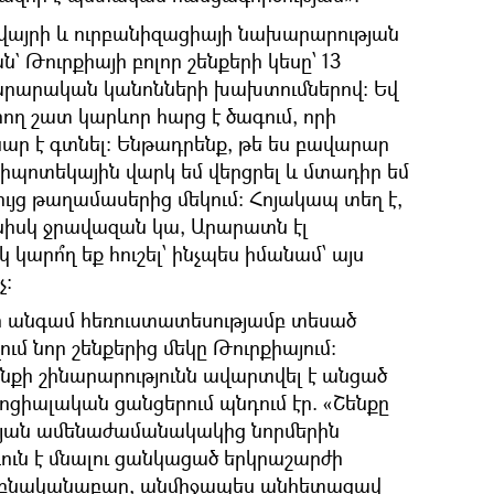
ավայրի և ուրբանիզացիայի նախարարության
 Թուրքիայի բոլոր շենքերի կեսը՝ 13
ինարարական կանոնների խախտումներով։ Եվ
ող շատ կարևոր հարց է ծագում, որի
ր է գտնել։ Ենթադրենք, թե ես բավարար
հիպոտեկային վարկ եմ վերցրել և մտադիր եմ
ւյց թաղամասերից մեկում։ Հոյակապ տեղ է,
նիսկ ջրավազան կա, Արարատն էլ
 կարո՞ղ եք հուշել՝ ինչպես իմանամ՝ այս
չ։
ար անգամ հեռուստատեսությամբ տեսած
վում նոր շենքերից մեկը Թուրքիայում։
շենքի շինարարությունն ավարտվել է անցած
ցիալական ցանցերում պնդում էր. «Շենքը
թյան ամենաժամանակակից նորմերին
ն է մնալու ցանկացած երկրաշարժի
, բնականաբար, անմիջապես անհետացավ