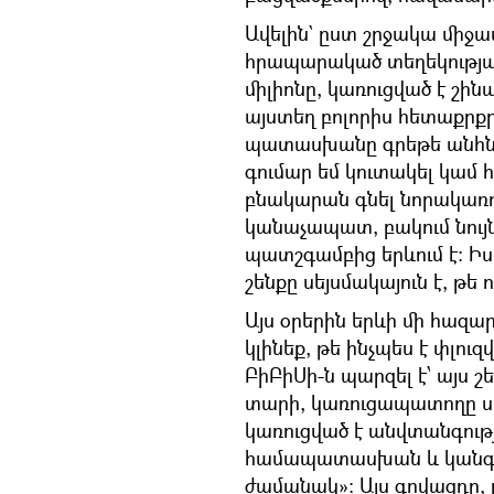
Ավելին` ըստ շրջակա միջ
հրապարակած տեղեկության`
միլիոնը, կառուցված է շ
այստեղ բոլորիս հետաքրքր
պատասխանը գրեթե անհնա
գումար եմ կուտակել կամ 
բնակարան գնել նորակառո
կանաչապատ, բակում նույ
պատշգամբից երևում է։ Իսկ
շենքը սեյսմակայուն է, թե ո
Այս օրերին երևի մի հազ
կլինեք, թե ինչպես է փլուզ
ԲիԲիՍի-ն պարզել է՝ այս 
տարի, կառուցապատողը սո
կառուցված է անվտանգու
համապատասխան և կանգու
ժամանակ»։ Այս գովազդը