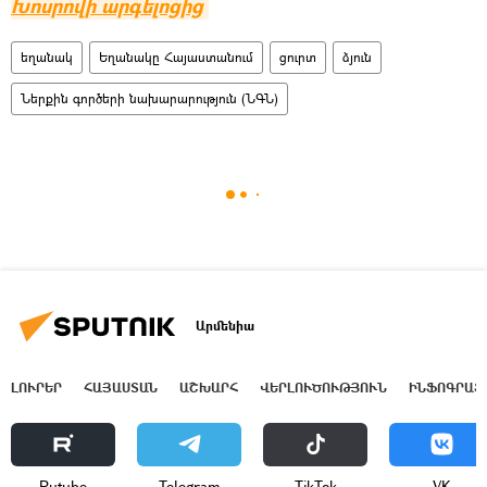
Խոսրովի արգելոցից
եղանակ
Եղանակը Հայաստանում
ցուրտ
ձյուն
Ներքին գործերի նախարարություն (ՆԳՆ)
Արմենիա
ԼՈՒՐԵՐ
ՀԱՅԱՍՏԱՆ
ԱՇԽԱՐՀ
ՎԵՐԼՈՒԾՈՒԹՅՈՒՆ
ԻՆՖՈԳՐԱՖ
Rutube
Telegram
ТikТоk
VK