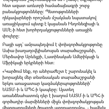
հետ ազատ առևտրի համաձայնագրի շուրջ
բանակցությունները։ Պետությունների
ղեկավարների որոշման մշակման նպատակով
առաջիկայում պետք է կայանան Ինդոնեզիայի և
ԱՄԷ-ի հետ խորհրդակցությունների առաջին
փուլերը:
Բացի այդ` ամրապնդվում է փոխգործակցությունը
Ասիա-խաղաղօվկիանոսյան տարածաշրջանի,
Մերձավոր Արևելքի, Լատինական Ամերիկայի և
Աֆրիկայի երկրների հետ։
«Կարծում ենք, որ անհրաժեշտ է շարունակել և
խորացնել մեր տնտեսական տարածաշրջանի
երկու առաջատար կազմակերպությունների՝
ԵԱՏՄ–ի և ԱՊՀ-ի կապերը։ Այստեղ
առանձնահատուկ դեր է խաղում ԵԱՏՄ-ի և ԱՊՀ-ի
գործադիր մարմինների միջև փոխգործակցության
միջոցառումների ծրագրի ստորագրումը», - հավելել