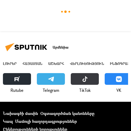
Արմենիա
ԼՈՒՐԵՐ
ՀԱՅԱՍՏԱՆ
ԱՇԽԱՐՀ
ՎԵՐԼՈՒԾՈՒԹՅՈՒՆ
ԻՆՖՈԳՐԱՖ
Rutube
Telegram
ТikТоk
VK
Նախագծի մասին
Օգտագործման կանոնները
Կապ
Մամուլի հաղորդագրություններ
Ընկերությունների նորություններ