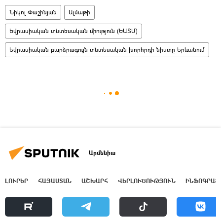
Նիկոլ Փաշինյան
Ալմաթի
Եվրասիական տնտեսական միություն (ԵԱՏՄ)
Եվրասիական բարձրագույն տնտեսական խորհրդի նիստը Երևանում
Արմենիա
ԼՈՒՐԵՐ
ՀԱՅԱՍՏԱՆ
ԱՇԽԱՐՀ
ՎԵՐԼՈՒԾՈՒԹՅՈՒՆ
ԻՆՖՈԳՐԱՖ