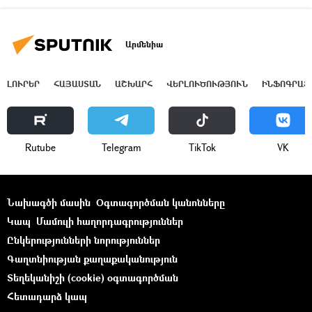
Արմենիա
ԼՈՒՐԵՐ
ՀԱՅԱՍՏԱՆ
ԱՇԽԱՐՀ
ՎԵՐԼՈՒԾՈՒԹՅՈՒՆ
ԻՆՖՈԳՐԱՖ
Rutube
Telegram
ТikТоk
VK
Նախագծի մասին
Օգտագործման կանոնները
Կապ
Մամուլի հաղորդագրություններ
Ընկերությունների նորություններ
Գաղտնիության քաղաքականություն
Տեղեկանիշի (cookie) օգտագործման
Հետադարձ կապ