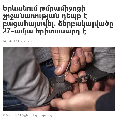
Երևանում թմրամիջոցի
շրջանառության դեպք է
բացահայտվել. ձերբակալվածը
27–ամյա երիտասարդ է
14:54 03.02.2023
© Sputnik
/
Անցնել մեդիապահոց