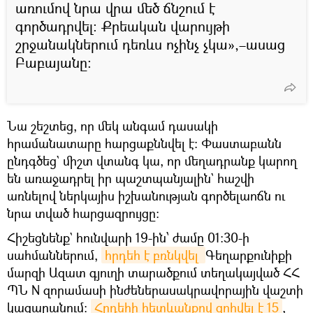
առումով նրա վրա մեծ ճնշում է
գործադրվել։ Քրեական վարույթի
շրջանակներում դեռևս ոչինչ չկա»,–ասաց
Բաբայանը։
Նա շեշտեց, որ մեկ անգամ դասակի
հրամանատարը հարցաքննվել է։ Փաստաբանն
ընդգծեց` միշտ վտանգ կա, որ մեղադրանք կարող
են առաջադրել իր պաշտպանյալին` հաշվի
առնելով ներկայիս իշխանության գործելաոճն ու
նրա տված հարցազրույցը։
Հիշեցնենք` հունվարի 19-ին՝ ժամը 01:30-ի
սահմաններում,
հրդեհ է բռնկվել 
Գեղարքունիքի
մարզի Ազատ գյուղի տարածքում տեղակայված ՀՀ
ՊՆ N զորամասի ինժեներասակրավորային վաշտի
կացարանում:
Հրդեհի հետևանքով զոհվել է 15
,