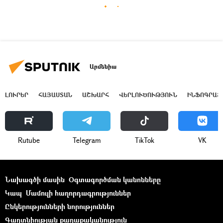
Արմենիա
ԼՈՒՐԵՐ
ՀԱՅԱՍՏԱՆ
ԱՇԽԱՐՀ
ՎԵՐԼՈՒԾՈՒԹՅՈՒՆ
ԻՆՖՈԳՐԱՖ
Rutube
Telegram
ТikТоk
VK
Նախագծի մասին
Օգտագործման կանոնները
Կապ
Մամուլի հաղորդագրություններ
Ընկերությունների նորություններ
Գաղտնիության քաղաքականություն