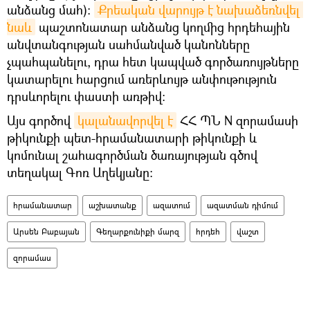
անձանց մահ)։
Քրեական վարույթ է նախաձեռնվել 
նաև
պաշտոնատար անձանց կողմից հրդեհային
անվտանգության սահմանված կանոնները
չպահպանելու, դրա հետ կապված գործառույթները
կատարելու հարցում առերևույթ անփութություն
դրսևորելու փաստի առթիվ։
Այս գործով
կալանավորվել է
ՀՀ ՊՆ N զորամասի
թիկունքի պետ-հրամանատարի թիկունքի և
կոմունալ շահագործման ծառայության գծով
տեղակալ Գոռ Աղեկյանը։
հրամանատար
աշխատանք
ազատում
ազատման դիմում
Արսեն Բաբայան
Գեղարքունիքի մարզ
հրդեհ
վաշտ
զորամաս