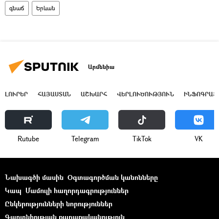
գնաճ
Երևան
Արմենիա
ԼՈՒՐԵՐ
ՀԱՅԱՍՏԱՆ
ԱՇԽԱՐՀ
ՎԵՐԼՈՒԾՈՒԹՅՈՒՆ
ԻՆՖՈԳՐԱՖ
Rutube
Telegram
ТikТоk
VK
Նախագծի մասին
Օգտագործման կանոնները
Կապ
Մամուլի հաղորդագրություններ
Ընկերությունների նորություններ
Գաղտնիության քաղաքականություն