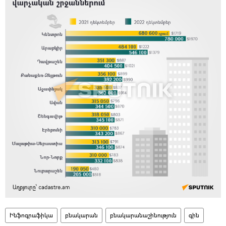
Ինֆոգրաֆիկա
բնակարան
բնակարանաշինություն
գին