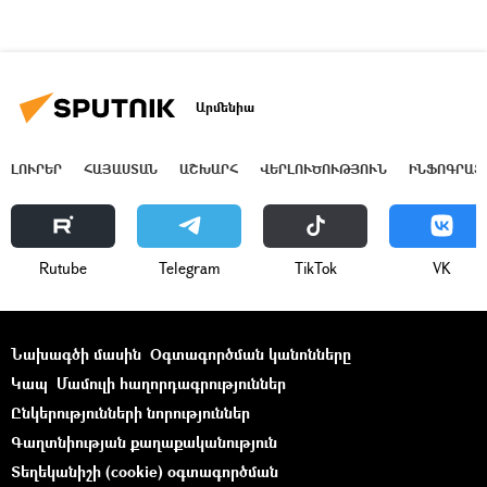
Արմենիա
ԼՈՒՐԵՐ
ՀԱՅԱՍՏԱՆ
ԱՇԽԱՐՀ
ՎԵՐԼՈՒԾՈՒԹՅՈՒՆ
ԻՆՖՈԳՐԱՖ
Rutube
Telegram
ТikТоk
VK
Նախագծի մասին
Օգտագործման կանոնները
Կապ
Մամուլի հաղորդագրություններ
Ընկերությունների նորություններ
Գաղտնիության քաղաքականություն
Տեղեկանիշի (cookie) օգտագործման