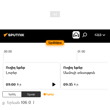
ՀԱՅ
Արմենիա
00:00
01:00
Ուղիղ եթեր
Ուղիղ եթեր
Լուրեր
Մամուլի տեսություն
09:00
09:35
6 ր
4 ր
Երեկ
Այսօր
Եթեր
ք. Երևան
106.0