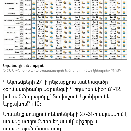
Եղանակի տեսություն
©
ՇՄՆ «Հիդրոօդերևութաբանության և մոնիտորինգի կենտրոն» ՊՈԱԿ
Դեկտեմբերի 27–ի ընթացքում ամենացածր
ջերմաստիճանը կգրանցվի Գեղարքունիքում` -12,
իսկ ամենաբարձրը` Տավուշում, Սյունիքւոմ և
Արցախում` +10։
Երևան քաղաքում դեկտեմբերի 27-31-ը սպասվում է
առանց տեղումների եղանակ` գիշերը և
առավոտյան մառախուղ: