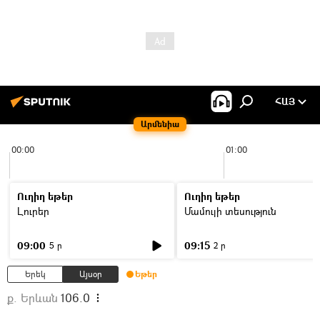
ՀԱՅ
Արմենիա
00:00
01:00
Ուղիղ եթեր
Ուղիղ եթեր
Լուրեր
Մամուլի տեսություն
09:00
09:15
5 ր
2 ր
Երեկ
Այսօր
Եթեր
ք. Երևան
106.0