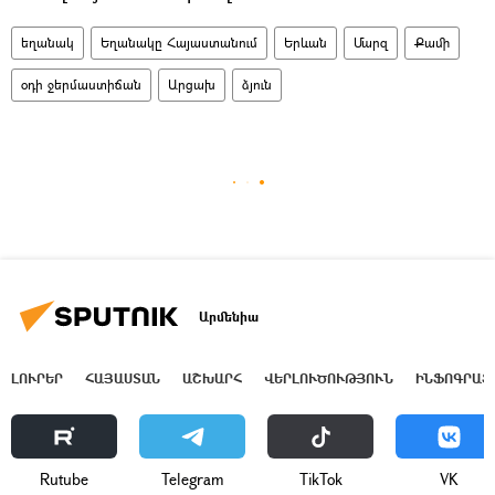
եղանակ
Եղանակը Հայաստանում
Երևան
Մարզ
Քամի
օդի ջերմաստիճան
Արցախ
ձյուն
Արմենիա
ԼՈՒՐԵՐ
ՀԱՅԱՍՏԱՆ
ԱՇԽԱՐՀ
ՎԵՐԼՈՒԾՈՒԹՅՈՒՆ
ԻՆՖՈԳՐԱՖ
Rutube
Telegram
ТikТоk
VK