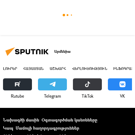
Արմենիա
ԼՈՒՐԵՐ
ՀԱՅԱՍՏԱՆ
ԱՇԽԱՐՀ
ՎԵՐԼՈՒԾՈՒԹՅՈՒՆ
ԻՆՖՈԳՐԱՖ
Rutube
Telegram
ТikТоk
VK
Նախագծի մասին
Օգտագործման կանոնները
Կապ
Մամուլի հաղորդագրություններ