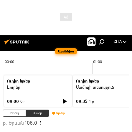
ՀԱՅ
Արմենիա
00:00
01:00
Ուղիղ եթեր
Ուղիղ եթեր
Լուրեր
Մամուլի տեսություն
09:00
09:35
6 ր
4 ր
Երեկ
Այսօր
Եթեր
ք. Երևան
106.0