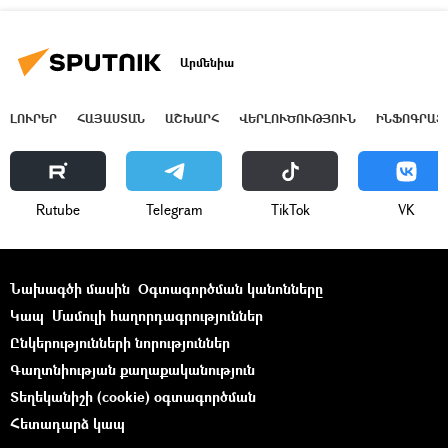
Արմենիա
ԼՈՒՐԵՐ
ՀԱՅԱՍՏԱՆ
ԱՇԽԱՐՀ
ՎԵՐԼՈՒԾՈՒԹՅՈՒՆ
ԻՆՖՈԳՐԱՖ
Rutube
Telegram
ТikТоk
VK
Նախագծի մասին
Օգտագործման կանոնները
Կապ
Մամուլի հաղորդագրություններ
Ընկերությունների նորություններ
Գաղտնիության քաղաքականություն
Տեղեկանիշի (cookie) օգտագործման
Հետադարձ կապ