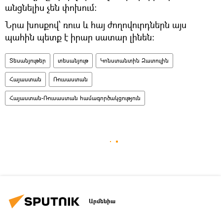
անցնելիս չեն փոխում։
Նրա խոսքով՝ ռուս և հայ ժողովուրդներն այս
պահին պետք է իրար սատար լինեն։
Տեսանյութեր
տեսանյութ
Կոնստանտին Զատուլին
Հայաստան
Ռուսաստան
Հայաստան-Ռուսաստան համագործակցություն
Արմենիա