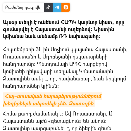
Բաժանորդագրվել
Այսօր տեղի է ունենում ՀԱՊԿ կարևոր նիստ, որը
գումարվել է Հայաստանի ուղերձով։ Նիստին
կմիանա նաև անձամբ ՌԴ նախագահը։
Հոկտեմբերի 31–ին Սոչիում կկայանա Հայաստանի,
Ռուսաստանի և Ադրբեջանի ղեկավարների
հանդիպումը։ Պետդումայի ԱՊՀ հարցերով
կոմիտեի ղեկավարի տեղակալ Կոնստանտին
Զատուլինն ասել է, որ, հավանաբար, նաև երկկողմ
հանդիպումներ կլինեն։
Հայ–ռուսական հարաբերություններում 
խնդիրներն անլուծելի չեն. Զատուլին
Հիմա բարդ ժամանակ է։ Ե՛վ Ռուսաստանը, և՛
Հայաստանն այժմ «գետացնում» են անում։
Զատուլինը պարզաբանել է, որ ձիերին գետն