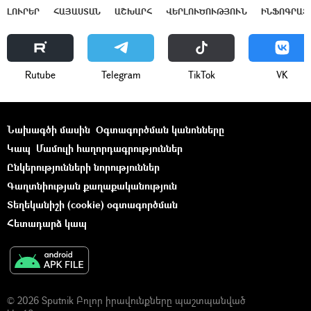
ԼՈՒՐԵՐ
ՀԱՅԱՍՏԱՆ
ԱՇԽԱՐՀ
ՎԵՐԼՈՒԾՈՒԹՅՈՒՆ
ԻՆՖՈԳՐԱՖ
Rutube
Telegram
ТikТоk
VK
Նախագծի մասին
Օգտագործման կանոնները
Կապ
Մամուլի հաղորդագրություններ
Ընկերությունների նորություններ
Գաղտնիության քաղաքականություն
Տեղեկանիշի (cookie) օգտագործման
Հետադարձ կապ
© 2026 Sputnik Բոլոր իրավունքները պաշտպանված