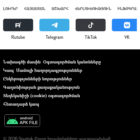
ԼՈՒՐԵՐ
ՀԱՅԱՍՏԱՆ
ԱՇԽԱՐՀ
ՎԵՐԼՈՒԾՈՒԹՅՈՒՆ
ԻՆՖՈԳՐԱՖ
Rutube
Telegram
ТikТоk
VK
Նախագծի մասին
Օգտագործման կանոնները
Կապ
Մամուլի հաղորդագրություններ
Ընկերությունների նորություններ
Գաղտնիության քաղաքականություն
Տեղեկանիշի (cookie) օգտագործման
Հետադարձ կապ
© 2026 Sputnik Բոլոր իրավունքները պաշտպանված