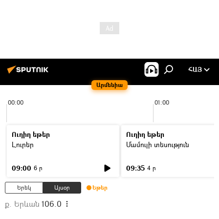
ՀԱՅ
Արմենիա
00:00
01:00
Ուղիղ եթեր
Ուղիղ եթեր
Լուրեր
Մամուլի տեսություն
09:00
09:35
6 ր
4 ր
Երեկ
Այսօր
Եթեր
ք. Երևան
106.0