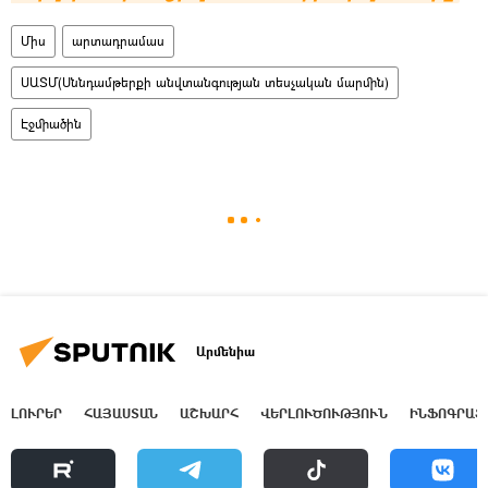
Միս
արտադրամաս
ՍԱՏՄ(Սննդամթերքի անվտանգության տեսչական մարմին)
Էջմիածին
Արմենիա
ԼՈՒՐԵՐ
ՀԱՅԱՍՏԱՆ
ԱՇԽԱՐՀ
ՎԵՐԼՈՒԾՈՒԹՅՈՒՆ
ԻՆՖՈԳՐԱՖ