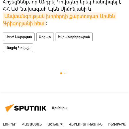
Հիշեցնենք, որ Անդրեյ Կովաչևը երեկ հանդիպել է
ՀՀ ԱԺ նախագահ Ալեն Սիմոնյանի և
Անվտանգության խորհրդի քարտուղար Արմեն 
Գրիգորյանի հետ
։
Սերժ Սարգսյան
Արցախ
Եվրախորհրդարան
Անդրեյ Կովաչև
Արմենիա
ԼՈՒՐԵՐ
ՀԱՅԱՍՏԱՆ
ԱՇԽԱՐՀ
ՎԵՐԼՈՒԾՈՒԹՅՈՒՆ
ԻՆՖՈԳՐԱՖ