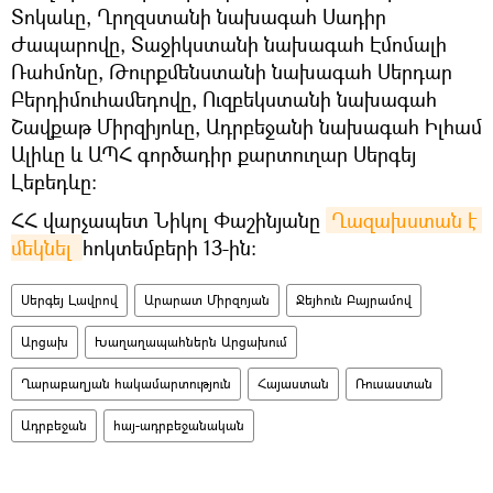
Տոկաևը, Ղրղզստանի նախագահ Սադիր
Ժապարովը, Տաջիկստանի նախագահ Էմոմալի
Ռահմոնը, Թուրքմենստանի նախագահ Սերդար
Բերդիմուհամեդովը, Ուզբեկստանի նախագահ
Շավքաթ Միրզիյոևը, Ադրբեջանի նախագահ Իլհամ
Ալիևը և ԱՊՀ գործադիր քարտուղար Սերգեյ
Լեբեդևը։
ՀՀ վարչապետ Նիկոլ Փաշինյանը
Ղազախստան է 
մեկնել 
հոկտեմբերի 13-ին։
Սերգեյ Լավրով
Արարատ Միրզոյան
Ջեյհուն Բայրամով
Արցախ
Խաղաղապահներն Արցախում
Ղարաբաղյան հակամարտություն
Հայաստան
Ռուսաստան
Ադրբեջան
հայ-ադրբեջանական