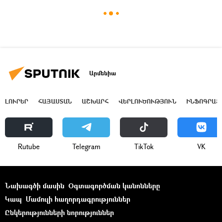
Արմենիա
ԼՈՒՐԵՐ
ՀԱՅԱՍՏԱՆ
ԱՇԽԱՐՀ
ՎԵՐԼՈՒԾՈՒԹՅՈՒՆ
ԻՆՖՈԳՐԱՖ
Rutube
Telegram
ТikТоk
VK
Նախագծի մասին
Օգտագործման կանոնները
Կապ
Մամուլի հաղորդագրություններ
Ընկերությունների նորություններ