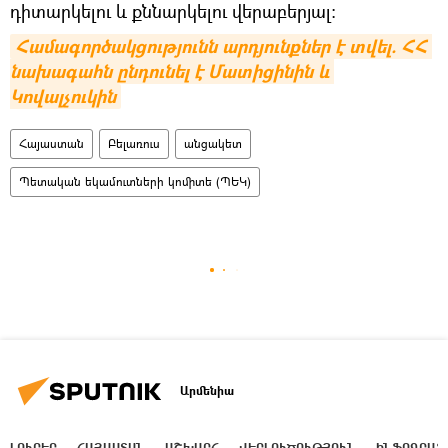
դիտարկելու և քննարկելու վերաբերյալ։
Համագործակցությունն արդյունքներ է տվել. ՀՀ 
նախագահն ընդունել է Մատիցինին և 
Կովալչուկին
Հայաստան
Բելառուս
անցակետ
Պետական եկամուտների կոմիտե (ՊԵԿ)
Արմենիա
ԼՈՒՐԵՐ
ՀԱՅԱՍՏԱՆ
ԱՇԽԱՐՀ
ՎԵՐԼՈՒԾՈՒԹՅՈՒՆ
ԻՆՖՈԳՐԱՖ