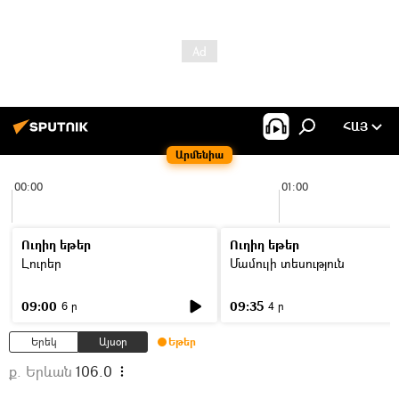
ՀԱՅ
Արմենիա
00:00
01:00
Ուղիղ եթեր
Ուղիղ եթեր
Լուրեր
Մամուլի տեսություն
09:00
09:35
6 ր
4 ր
Երեկ
Այսօր
Եթեր
ք. Երևան
106.0