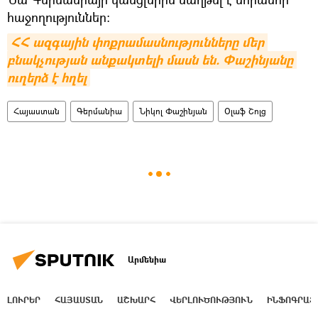
հաջողություններ:
ՀՀ ազգային փոքրամասնությունները մեր 
բնակչության անքակտելի մասն են. Փաշինյանը 
ուղերձ է հղել
Հայաստան
Գերմանիա
Նիկոլ Փաշինյան
Օլաֆ Շոլց
Արմենիա
ԼՈՒՐԵՐ
ՀԱՅԱՍՏԱՆ
ԱՇԽԱՐՀ
ՎԵՐԼՈՒԾՈՒԹՅՈՒՆ
ԻՆՖՈԳՐԱՖ