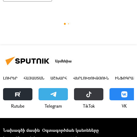
Արմենիա
ԼՈՒՐԵՐ
ՀԱՅԱՍՏԱՆ
ԱՇԽԱՐՀ
ՎԵՐԼՈՒԾՈՒԹՅՈՒՆ
ԻՆՖՈԳՐԱՖ
Rutube
Telegram
ТikТоk
VK
Նախագծի մասին
Օգտագործման կանոնները