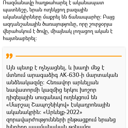
Ռազմանավը հաղթահարել է ականապատ
պատնեշը, նրան ուղեկցող բազային
ականակիրները մաքրել են ճանապարհը։ Բայց
ազդանշանային ծառայությունը, որը շուրջօրյա
վերահսկում է ծովը, միայնակ լողացող ական է
հայտնաբերել:
Այն պետք է ոչնչացնել, և խաղի մեջ է
մտնում արագաձիգ AK-630-ի մարտական ​​
անձնակազմը։ Հեռավոր արևելյան
նավատորմի կազմից երկու խոշոր
դիզելային սուզանավ ուղեկցում են
«Մարշալ Շապոշնիկով» էսկադրոնային
ականակրին։ «Արևելք-2022»
զորավարժությունների ընթացքում նրանց
խնդիրը պայմանական թշնամու