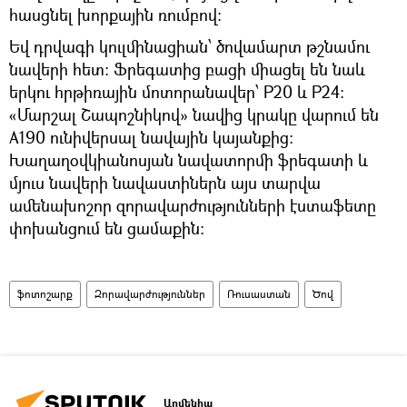
հասցնել խորքային ռումբով։
Եվ դրվագի կուլմինացիան՝ ծովամարտ թշնամու
նավերի հետ։ Ֆրեգատից բացի միացել են նաև
երկու հրթիռային մոտորանավեր՝ Р20 և Р24։
«Մարշալ Շապոշնիկով» նավից կրակը վարում են
А190 ունիվերսալ նավային կայանքից։
Խաղաղօվկիանոսյան նավատորմի ֆրեգատի և
մյուս նավերի նավաստիներն այս տարվա
ամենախոշոր զորավարժությունների էստաֆետը
փոխանցում են ցամաքին:
ֆոտոշարք
Զորավարժություններ
Ռուսաստան
Ծով
Արմենիա