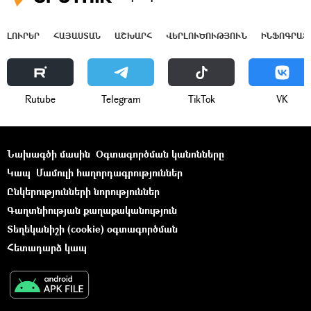
ԼՈՒՐԵՐ
ՀԱՅԱՍՏԱՆ
ԱՇԽԱՐՀ
ՎԵՐԼՈՒԾՈՒԹՅՈՒՆ
ԻՆՖՈԳՐԱՖ
Rutube
Telegram
ТikТоk
VK
Նախագծի մասին
Օգտագործման կանոնները
Կապ
Մամուլի հաղորդագրություններ
Ընկերությունների նորություններ
Գաղտնիության քաղաքականություն
Տեղեկանիշի (cookie) օգտագործման
Հետադարձ կապ