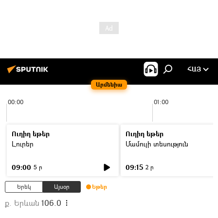
ՀԱՅ
Արմենիա
00:00
01:00
Ուղիղ եթեր
Ուղիղ եթեր
Լուրեր
Մամուլի տեսություն
09:00
09:15
5 ր
2 ր
Երեկ
Այսօր
Եթեր
ք. Երևան
106.0